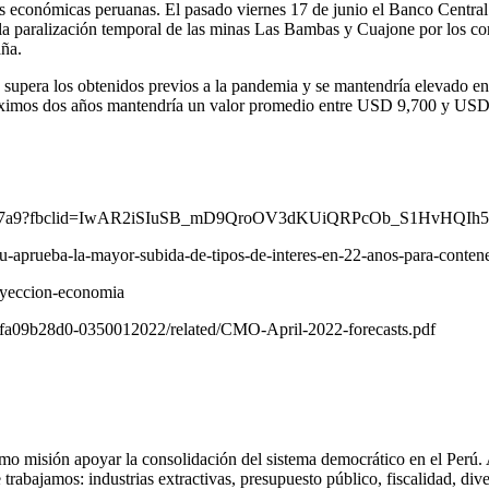
ones económicas peruanas. El pasado viernes 17 de junio el Banco Centr
 la paralización temporal de las minas Las Bambas y Cuajone por los con
aña.
que supera los obtenidos previos a la pandemia y se mantendría elevado 
s próximos dos años mantendría un valor promedio entre USD 9,700 y US
a0599da77a9?fbclid=IwAR2iSIuSB_mD9QroOV3dKUiQRPcOb_S1HvH
u-aprueba-la-mayor-subida-de-tipos-de-interes-en-22-anos-para-contener
oyeccion-economia
fa09b28d0-0350012022/related/CMO-April-2022-forecasts.pdf
misión apoyar la consolidación del sistema democrático en el Perú. A 
trabajamos: industrias extractivas, presupuesto público, fiscalidad, dive