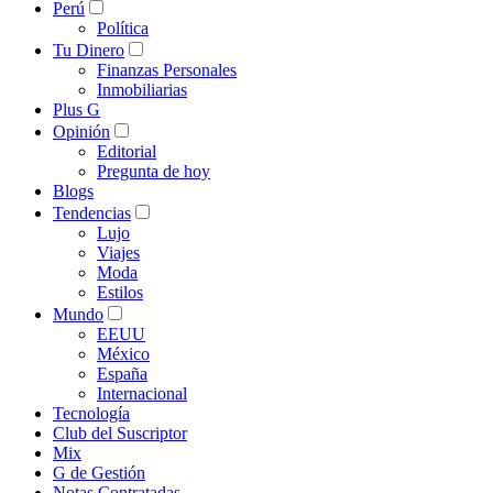
Perú
Política
Tu Dinero
Finanzas Personales
Inmobiliarias
Plus G
Opinión
Editorial
Pregunta de hoy
Blogs
Tendencias
Lujo
Viajes
Moda
Estilos
Mundo
EEUU
México
España
Internacional
Tecnología
Club del Suscriptor
Mix
G de Gestión
Notas Contratadas