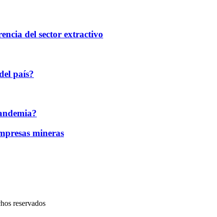
encia del sector extractivo
del país?
 pandemia?
 empresas mineras
chos reservados