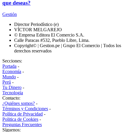
que deseas?
Gestión
Director Periodístico (e)
VÍCTOR MELGAREJO
© Empresa Editora El Comercio S.A.
Calle Paracas #532, Pueblo Libre, Lima.
Copyright© | Gestion.pe | Grupo El Comercio | Todos los
derechos reservados
Secciones:
Portada
-
Economía
-
Mundo
-
Perú
-
Tu Dinero
-
Tecnología
Contacto:
¿Quiénes somos?
-
Términos y Condiciones
-
Política de Privacidad
-
Politica de Cookies
-
Preguntas Frecuentes
Síguenos: