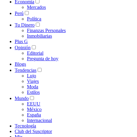
Economía
Mercados
Perú
Política
Tu Dinero
Finanzas Personales
Inmobiliarias
Plus G
Opinión
Editorial
Pregunta de hoy
Blogs
Tendencias
Lujo
Viajes
Moda
Estilos
Mundo
EEUU
México
España
Internacional
Tecnología
Club del Suscriptor
Mix