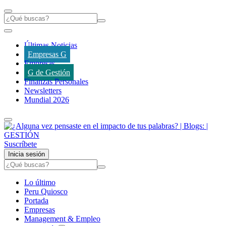
Últimas Noticias
Empresas G
Empresas
G de Gestión
Finanzas Personales
Newsletters
Mundial 2026
Suscríbete
Inicia sesión
Lo último
Peru Quiosco
Portada
Empresas
Management & Empleo