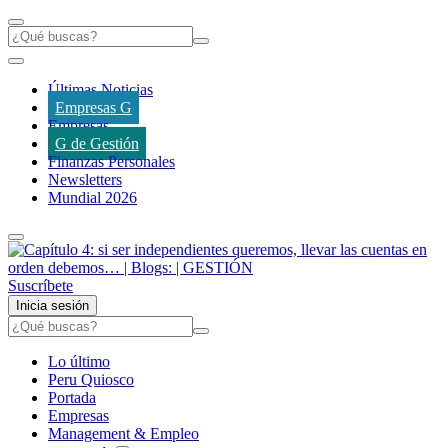
Últimas Noticias
Empresas G
Empresas
G de Gestión
Finanzas Personales
Newsletters
Mundial 2026
Suscríbete
Inicia sesión
Lo último
Peru Quiosco
Portada
Empresas
Management & Empleo