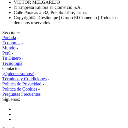
VÍCTOR MELGAREJO
© Empresa Editora El Comercio S.A.
Calle Paracas #532, Pueblo Libre, Lima.
Copyright© | Gestion.pe | Grupo El Comercio | Todos los
derechos reservados
Secciones:
Portada
-
Economía
-
Mundo
-
Perú
-
Tu Dinero
-
Tecnología
Contacto:
¿Quiénes somos?
-
Términos y Condiciones
-
Política de Privacidad
-
Politica de Cookies
-
Preguntas Frecuentes
Síguenos: