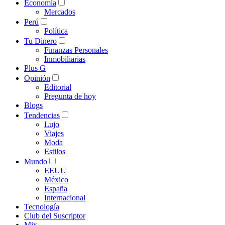
Economía
Mercados
Perú
Política
Tu Dinero
Finanzas Personales
Inmobiliarias
Plus G
Opinión
Editorial
Pregunta de hoy
Blogs
Tendencias
Lujo
Viajes
Moda
Estilos
Mundo
EEUU
México
España
Internacional
Tecnología
Club del Suscriptor
Mix