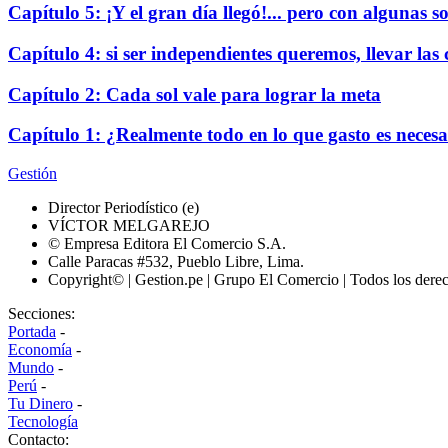
Capítulo 5: ¡Y el gran día llegó!... pero con algunas s
Capítulo 4: si ser independientes queremos, llevar l
Capítulo 2: Cada sol vale para lograr la meta
Capítulo 1: ¿Realmente todo en lo que gasto es necesa
Gestión
Director Periodístico (e)
VÍCTOR MELGAREJO
© Empresa Editora El Comercio S.A.
Calle Paracas #532, Pueblo Libre, Lima.
Copyright© | Gestion.pe | Grupo El Comercio | Todos los dere
Secciones:
Portada
-
Economía
-
Mundo
-
Perú
-
Tu Dinero
-
Tecnología
Contacto: