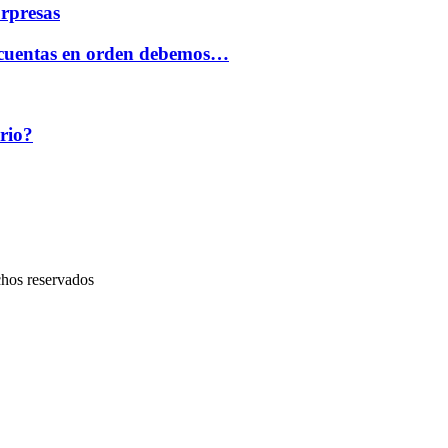
orpresas
as cuentas en orden debemos…
rio?
chos reservados