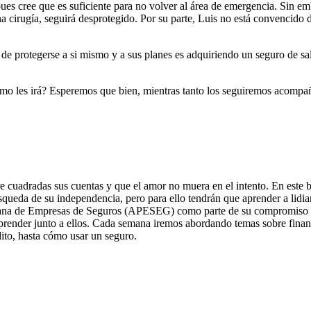
pues cree que es suficiente para no volver al área de emergencia. Sin em
na cirugía, seguirá desprotegido. Por su parte, Luis no está convencido
de protegerse a si mismo y a sus planes es adquiriendo un seguro de sa
mo les irá? Esperemos que bien, mientras tanto los seguiremos acompa
adas sus cuentas y que el amor no muera en el intento. En este blo
squeda de su independencia, pero para ello tendrán que aprender a lidiar
ruana de Empresas de Seguros (APESEG) como parte de su compromiso co
y aprender junto a ellos. Cada semana iremos abordando temas sobre fin
ito, hasta cómo usar un seguro.