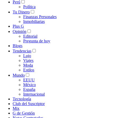
Perú
Política
Tu Dinero
Finanzas Personales
Inmobiliarias
Plus G
Opinión
Editorial
Pregunta de hoy
Blogs
Tendencias
Lujo
Viajes
Moda
Estilos
Mundo
EEUU
México
España
Internacional
Tecnología
Club del Suscriptor
Mix
G de Gestión
Notas Contratadas