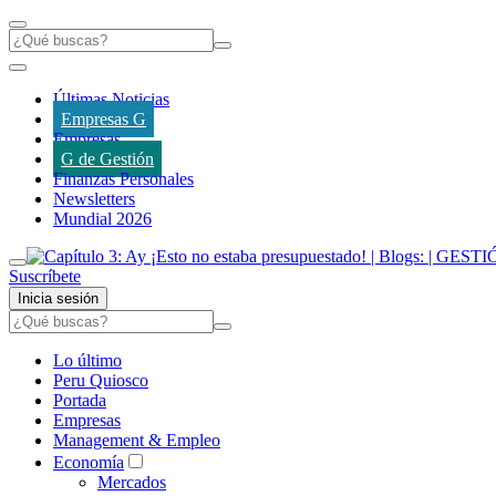
Últimas Noticias
Empresas G
Empresas
G de Gestión
Finanzas Personales
Newsletters
Mundial 2026
Suscríbete
Inicia sesión
Lo último
Peru Quiosco
Portada
Empresas
Management & Empleo
Economía
Mercados