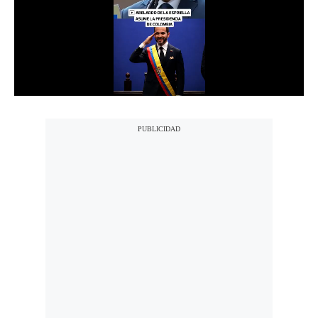
Notas Contratadas
Podcast
Gestión TV
Videos
Fotogalerías
gestion.pe
¿quiénes
Somos?
Términos
Y
Condiciones
Política
De
Privacidad