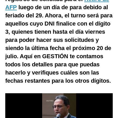
AFP
luego de un día de para debido al
Moda
feriado del 29. Ahora, el turno será para
Estilos
aquellos cuyo DNI finalice con el dígito
Mundo
3, quienes tienen hasta el día viernes
para poder hacer sus solicitudes y
EEUU
siendo la última fecha el próximo 20 de
México
julio. Aquí en GESTIÓN te contamos
España
todos los detalles para que puedas
Internacional
hacerlo y verifiques cuáles son las
fechas restantes para los otros dígitos.
Tecnología
Club del Suscriptor
Mix
G de Gestión