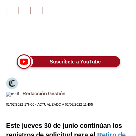
Tu Dinero
Finanzas Personales
Inmobiliarias
Únete a nuestro canal
Plus G
Opinión
Suscríbete a YouTube
Editorial
Pregunta de hoy
Redacción Gestión
Blogs
01/07/2022 17H00
- ACTUALIZADO A 02/07/2022 11H05
Tendencias
Lujo
Este jueves 30 de junio continúan los
Viajes
registros de solicitud para el
Retiro de