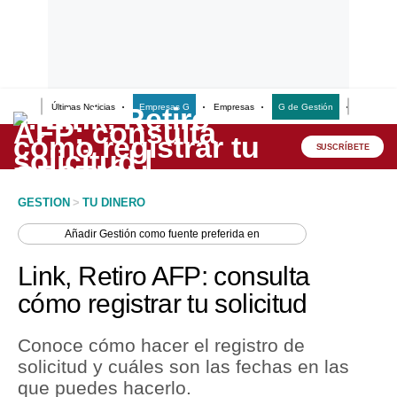
Últimas Noticias
Empresas G
Empresas
G de Gestión
Finanzas
Lo último
Peru Quiosco
SUSCRÍBETE
Portada
GESTION
>
TU DINERO
Empresas
Añadir
Gestión
como fuente preferida en
Management & Empleo
Link, Retiro AFP: consulta
Economía
cómo registrar tu solicitud
Mercados
Conoce cómo hacer el registro de
Perú
solicitud y cuáles son las fechas en las
que puedes hacerlo.
Política