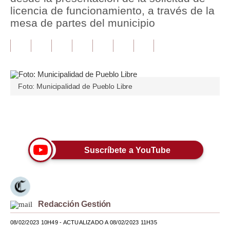
licencia de funcionamiento, a través de la
Tu Dinero
mesa de partes del municipio
Finanzas Personales
Inmobiliarias
Plus G
Foto: Municipalidad de Pueblo Libre
Opinión
Únete a nuestro canal
Editorial
Pregunta de hoy
Suscríbete a YouTube
Blogs
Tendencias
Lujo
Redacción Gestión
08/02/2023 10H49
- ACTUALIZADO A 08/02/2023 11H35
Viajes