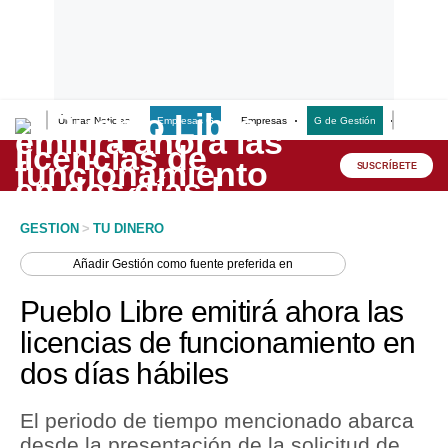
Últimas Noticias
Empresas G
Empresas
G de Gestión
Finanzas
Lo último
Peru Quiosco
SUSCRÍBETE
Portada
GESTION
>
TU DINERO
Empresas
Añadir
Gestión
como fuente preferida en
Management & Empleo
Pueblo Libre emitirá ahora las
Economía
licencias de funcionamiento en
dos días hábiles
Mercados
Perú
El periodo de tiempo mencionado abarca
desde la presentación de la solicitud de
Política