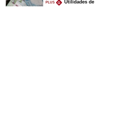
Utilidades de
PLUS
G
trabajadores disparan venta de
casas y autos, ¿cómo amasan
tanta liquidez?
Alta oferta de talentos
PLUS
G
para ‘estos niveles’ impacta en el
aumento de sueldo: los detalles
La carta secreta de
PLUS
G
Grupo Wiese: Civitano crece en
Perú y Chile, y cocina nueva
marca
Gestión
Director Periodístico (e)
VÍCTOR MELGAREJO
© Empresa Editora El Comercio S.A.
Calle Paracas #532, Pueblo Libre, Lima.
Copyright© | Gestion.pe | Grupo El Comercio | Todos los derechos
reservados
SECCIONES: