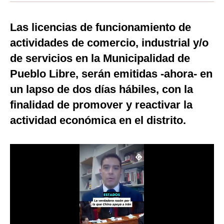
Moda
Las licencias de funcionamiento de
Estilos
actividades de comercio, industrial y/o
Mundo
de servicios en la Municipalidad de
Pueblo Libre, serán emitidas -ahora- en
EEUU
un lapso de dos días hábiles, con la
México
finalidad de promover y reactivar la
España
actividad económica en el distrito.
Internacional
Tecnología
Club del Suscriptor
Mix
G de Gestión