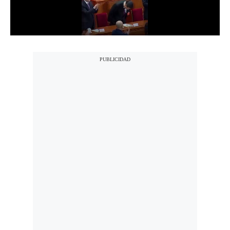
Notas Contratadas
Podcast
Gestión TV
Videos
Fotogalerías
gestion.pe
¿quiénes
Somos?
Términos
Y
Condiciones
Política
De
Privacidad