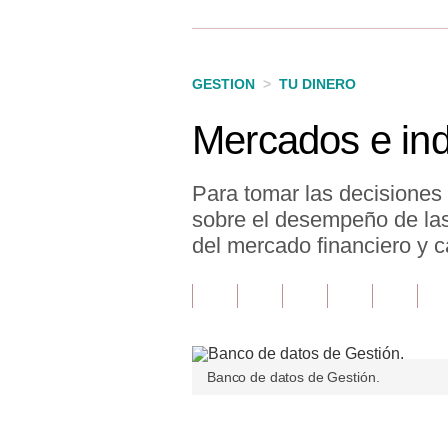
Finanzas Personales
Inmobiliarias
GESTION
>
TU DINERO
Plus G
Mercados e in
Opinión
Editorial
Para tomar las decisiones
sobre el desempeño de las 
Pregunta de hoy
del mercado financiero y c
Blogs
Tendencias
Lujo
Banco de datos de Gestión.
Viajes
Moda
Únete a nuestro canal