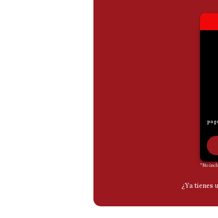
Podcast
Gestión TV
Videos
Fotogalerías
gestion.pe
¿quiénes
Somos?
Términos
Y
Condiciones
Política
De
Privacidad
Politica