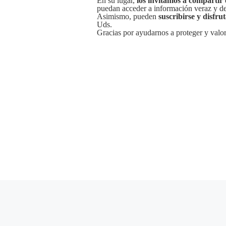
En su lugar,
los invitamos a compartir 
puedan acceder a información veraz y de 
Asimismo, pueden
suscribirse y disfru
Uds.
Gracias por ayudarnos a proteger y valor