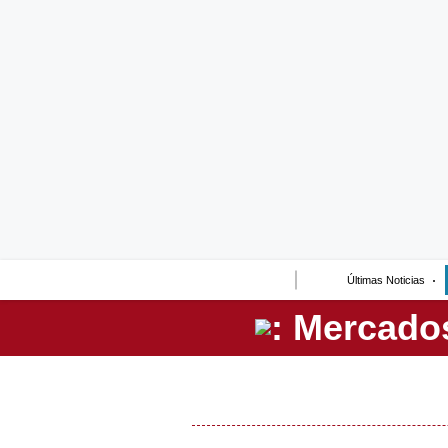
Lo último
Peru Quiosco
Portada
Empresas
Management & Empleo
Economía
Últimas Noticias
Mercados
Perú
Política
Tu Dinero