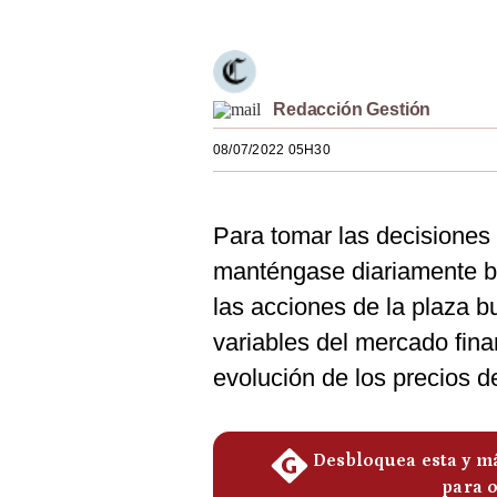
Estilos
Mundo
Redacción Gestión
EEUU
08/07/2022 05H30
México
España
Para tomar las decisiones
Internacional
manténgase diariamente b
Tecnología
las acciones de la plaza bu
Club del Suscriptor
variables del mercado fina
evolución de los precios d
Mix
G de Gestión
Notas Contratadas