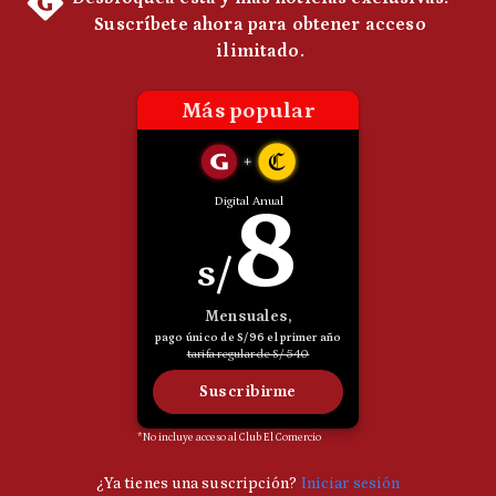
Notas Contratadas
Podcast
Gestión TV
Videos
Fotogalerías
gestion.pe
¿quiénes
Somos?
Términos
Y
Condiciones
Política
De
Privacidad