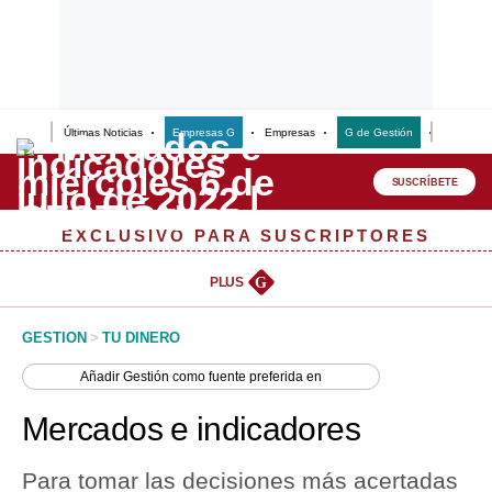
Últimas Noticias
Empresas G
Empresas
G de Gestión
Finanzas
Lo último
Peru Quiosco
SUSCRÍBETE
Portada
EXCLUSIVO PARA SUSCRIPTORES
Empresas
PLUS
G
Management & Empleo
GESTION
>
TU DINERO
Economía
Añadir
Gestión
como fuente preferida en
Mercados
Mercados e indicadores
Perú
Para tomar las decisiones más acertadas
Política