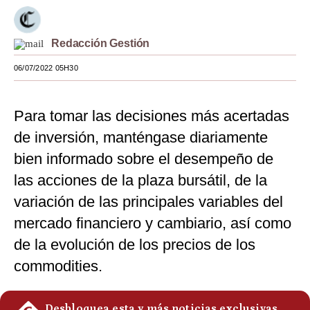
Moda
Redacción Gestión
Estilos
06/07/2022 05H30
Mundo
EEUU
Para tomar las decisiones más acertadas
México
de inversión, manténgase diariamente
bien informado sobre el desempeño de
España
las acciones de la plaza bursátil, de la
Internacional
variación de las principales variables del
Tecnología
mercado financiero y cambiario, así como
de la evolución de los precios de los
Club del Suscriptor
commodities.
Mix
G de Gestión