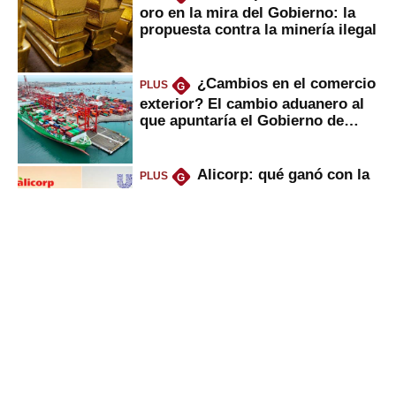
oro en la mira del Gobierno: la
propuesta contra la minería ilegal
¿Cambios en el comercio
PLUS
G
exterior? El cambio aduanero al
que apuntaría el Gobierno de
Fujimori
Alicorp: qué ganó con la
PLUS
G
compra del negocio de Unilever
en Colombia
UTP, UPN y Senati: las
PLUS
G
razones por la que los capitalinos
las prefieren para estudiar
Sunat: César Luna, el
PLUS
G
primer jefe en Gobierno de
Fujimori, ¿qué 4 tareas se