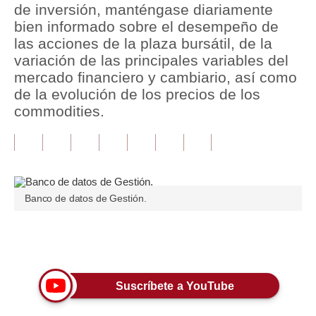
de inversión, manténgase diariamente
bien informado sobre el desempeño de
Tu Dinero
las acciones de la plaza bursátil, de la
Finanzas Personales
variación de las principales variables del
mercado financiero y cambiario, así como
Inmobiliarias
de la evolución de los precios de los
commodities.
Plus G
Opinión
Editorial
Pregunta de hoy
Banco de datos de Gestión.
Blogs
Únete a nuestro canal
Tendencias
Lujo
Suscríbete a YouTube
Viajes