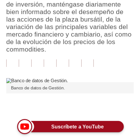
de inversión, manténgase diariamente
bien informado sobre el desempeño de
Tu Dinero
las acciones de la plaza bursátil, de la
Finanzas Personales
variación de las principales variables del
mercado financiero y cambiario, así como
Inmobiliarias
de la evolución de los precios de los
commodities.
Plus G
Opinión
Editorial
Pregunta de hoy
Banco de datos de Gestión.
Blogs
Únete a nuestro canal
Tendencias
Lujo
Suscríbete a YouTube
Viajes