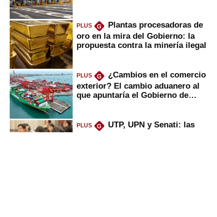
Plantas procesadoras de
PLUS
G
oro en la mira del Gobierno: la
propuesta contra la minería ilegal
¿Cambios en el comercio
PLUS
G
exterior? El cambio aduanero al
que apuntaría el Gobierno de
Fujimori
UTP, UPN y Senati: las
PLUS
G
razones por la que los capitalinos
las prefieren para estudiar
Alicorp: qué ganó con la
PLUS
G
compra del negocio de Unilever
en Colombia