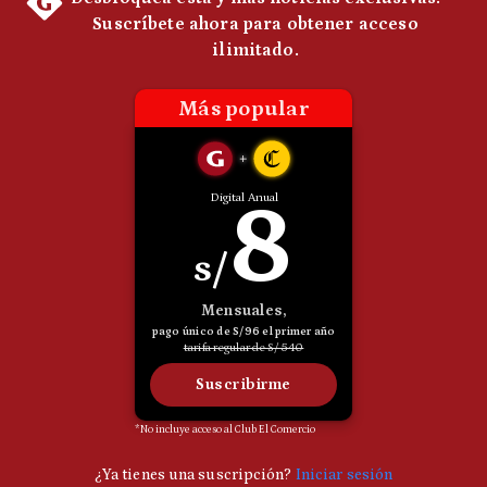
Notas Contratadas
Podcast
Gestión TV
Videos
Fotogalerías
gestion.pe
¿quiénes
Somos?
Términos
Y
Condiciones
Política
De
Privacidad