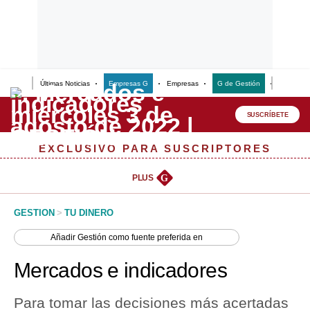
Últimas Noticias
Empresas G
Empresas
G de Gestión
Finanzas
Lo último
Peru Quiosco
SUSCRÍBETE
Portada
EXCLUSIVO PARA SUSCRIPTORES
Empresas
PLUS
G
Management & Empleo
GESTION
>
TU DINERO
Economía
Añadir
Gestión
como fuente preferida en
Mercados
Mercados e indicadores
Perú
Para tomar las decisiones más acertadas
Política