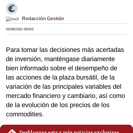
Moda
Redacción Gestión
Estilos
03/08/2022 05H30
Mundo
EEUU
Para tomar las decisiones más acertadas
México
de inversión, manténgase diariamente
bien informado sobre el desempeño de
España
las acciones de la plaza bursátil, de la
Internacional
variación de las principales variables del
Tecnología
mercado financiero y cambiario, así como
de la evolución de los precios de los
Club del Suscriptor
commodities.
Mix
G de Gestión