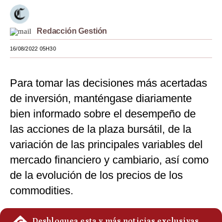
Moda
Redacción Gestión
Estilos
16/08/2022 05H30
Mundo
EEUU
Para tomar las decisiones más acertadas
México
de inversión, manténgase diariamente
bien informado sobre el desempeño de
España
las acciones de la plaza bursátil, de la
Internacional
variación de las principales variables del
Tecnología
mercado financiero y cambiario, así como
de la evolución de los precios de los
Club del Suscriptor
commodities.
Mix
G de Gestión