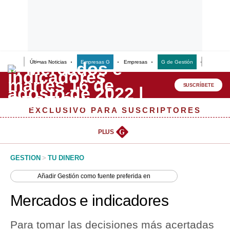
Últimas Noticias
Empresas G
Empresas
G de Gestión
Finanzas
Lo último
Peru Quiosco
SUSCRÍBETE
Portada
EXCLUSIVO PARA SUSCRIPTORES
Empresas
PLUS
G
Management & Empleo
GESTION
>
TU DINERO
Economía
Añadir
Gestión
como fuente preferida en
Mercados
Mercados e indicadores
Perú
Para tomar las decisiones más acertadas
Política