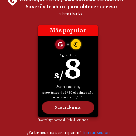
Notas Contratadas
Podcast
Gestión TV
Videos
Fotogalerías
gestion.pe
¿quiénes
Somos?
Términos
Y
Condiciones
Política
De
Privacidad