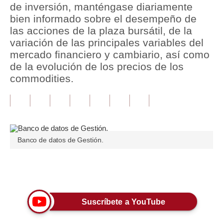
de inversión, manténgase diariamente
bien informado sobre el desempeño de
Tu Dinero
las acciones de la plaza bursátil, de la
Finanzas Personales
variación de las principales variables del
mercado financiero y cambiario, así como
Inmobiliarias
de la evolución de los precios de los
commodities.
Plus G
Opinión
Editorial
Pregunta de hoy
Banco de datos de Gestión.
Blogs
Únete a nuestro canal
Tendencias
Lujo
Suscríbete a YouTube
Viajes