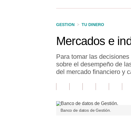
Finanzas Personales
Inmobiliarias
GESTION
>
TU DINERO
Plus G
Mercados e in
Opinión
Editorial
Para tomar las decisiones
sobre el desempeño de las 
Pregunta de hoy
del mercado financiero y c
Blogs
Tendencias
Lujo
Banco de datos de Gestión.
Viajes
Moda
Únete a nuestro canal