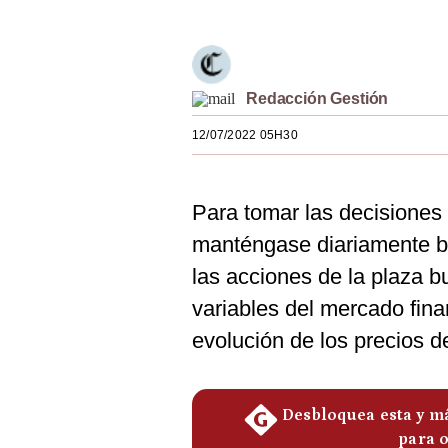
Estilos
Mundo
Redacción Gestión
EEUU
12/07/2022 05H30
México
España
Para tomar las decisiones
Internacional
manténgase diariamente b
Tecnología
las acciones de la plaza bu
Club del Suscriptor
variables del mercado fina
evolución de los precios d
Mix
G de Gestión
Notas Contratadas