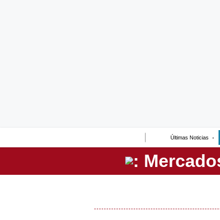
Lo último
Peru Quiosco
Portada
Empresas
Management & Empleo
Economía
Últimas Noticias
Mercados
Perú
Política
Tu Dinero