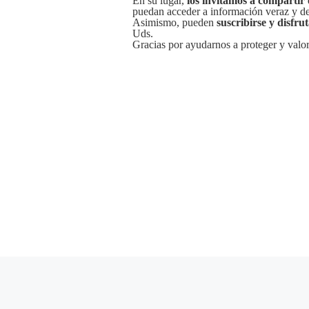
En su lugar,
los invitamos a compartir 
puedan acceder a información veraz y de 
Asimismo, pueden
suscribirse y disfru
Uds.
Gracias por ayudarnos a proteger y valor