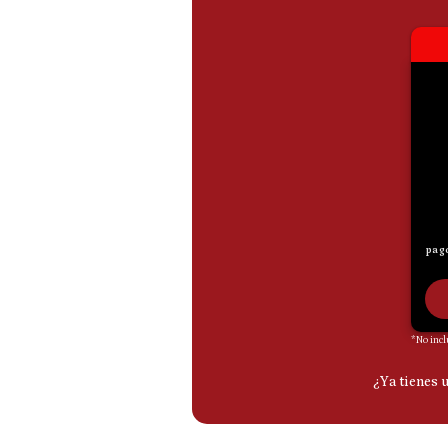
Podcast
Gestión TV
Videos
Fotogalerías
gestion.pe
¿quiénes
Somos?
Términos
Y
Condiciones
Política
De
Privacidad
Politica