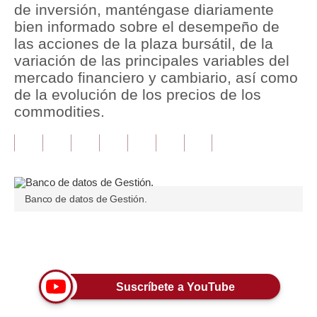
de inversión, manténgase diariamente
bien informado sobre el desempeño de
Tu Dinero
las acciones de la plaza bursátil, de la
Finanzas Personales
variación de las principales variables del
mercado financiero y cambiario, así como
Inmobiliarias
de la evolución de los precios de los
commodities.
Plus G
Opinión
Editorial
Pregunta de hoy
Banco de datos de Gestión.
Blogs
Únete a nuestro canal
Tendencias
Lujo
Suscríbete a YouTube
Viajes