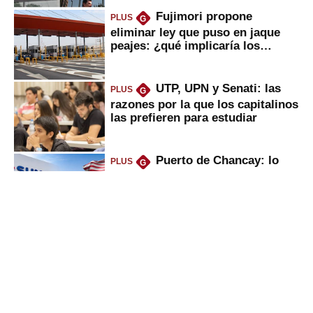
Fujimori propone
PLUS
G
eliminar ley que puso en jaque
peajes: ¿qué implicaría los
usuarios?
UTP, UPN y Senati: las
PLUS
G
razones por la que los capitalinos
las prefieren para estudiar
Puerto de Chancay: lo
PLUS
G
que trae la marcha blanca por
uso de tecnología de EE.UU. en
mercancías
Keiko anuncia “shock”
PLUS
G
ferroviario: terminar Línea 2 y
ejecutar la 3, 4, 5 y 6; ¿habrá
avances?
Bancos se pondrán duros
PLUS
G