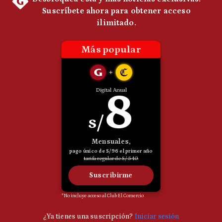
Notas Contratadas
Podcast
Gestión TV
Videos
Fotogalerías
gestion.pe
¿quiénes
Somos?
Términos
Y
Condiciones
Política
De
Privacidad