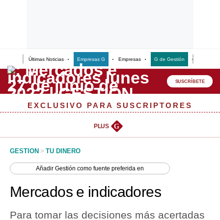
Últimas Noticias
Empresas G
Empresas
G de Gestión
Finanzas
Lo último
Peru Quiosco
SUSCRÍBETE
Portada
EXCLUSIVO PARA SUSCRIPTORES
Empresas
PLUS
G
Management & Empleo
GESTION
>
TU DINERO
Economía
Añadir
Gestión
como fuente preferida en
Mercados
Mercados e indicadores
Perú
Para tomar las decisiones más acertadas
Política