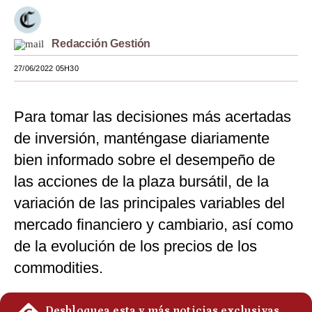
Moda
Redacción Gestión
Estilos
27/06/2022 05H30
Mundo
EEUU
Para tomar las decisiones más acertadas
México
de inversión, manténgase diariamente
bien informado sobre el desempeño de
España
las acciones de la plaza bursátil, de la
Internacional
variación de las principales variables del
Tecnología
mercado financiero y cambiario, así como
de la evolución de los precios de los
Club del Suscriptor
commodities.
Mix
G de Gestión