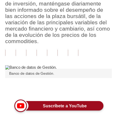
de inversión, manténgase diariamente
bien informado sobre el desempeño de
Tu Dinero
las acciones de la plaza bursátil, de la
Finanzas Personales
variación de las principales variables del
mercado financiero y cambiario, así como
Inmobiliarias
de la evolución de los precios de los
commodities.
Plus G
Opinión
Editorial
Pregunta de hoy
Banco de datos de Gestión.
Blogs
Únete a nuestro canal
Tendencias
Lujo
Suscríbete a YouTube
Viajes