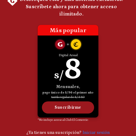
Notas Contratadas
Podcast
Gestión TV
Videos
Fotogalerías
gestion.pe
¿quiénes
Somos?
Términos
Y
Condiciones
Política
De
Privacidad