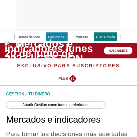
Últimas Noticias
Empresas G
Empresas
G de Gestión
Finanzas
Lo último
Peru Quiosco
SUSCRÍBETE
Portada
EXCLUSIVO PARA SUSCRIPTORES
Empresas
PLUS
G
Management & Empleo
GESTION
>
TU DINERO
Economía
Añadir
Gestión
como fuente preferida en
Mercados
Mercados e indicadores
Perú
Para tomar las decisiones más acertadas
Política