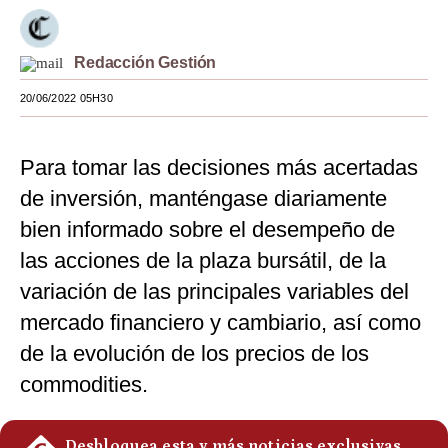
Moda
Redacción Gestión
Estilos
20/06/2022 05H30
Mundo
EEUU
Para tomar las decisiones más acertadas
México
de inversión, manténgase diariamente
bien informado sobre el desempeño de
España
las acciones de la plaza bursátil, de la
Internacional
variación de las principales variables del
Tecnología
mercado financiero y cambiario, así como
de la evolución de los precios de los
Club del Suscriptor
commodities.
Mix
G de Gestión