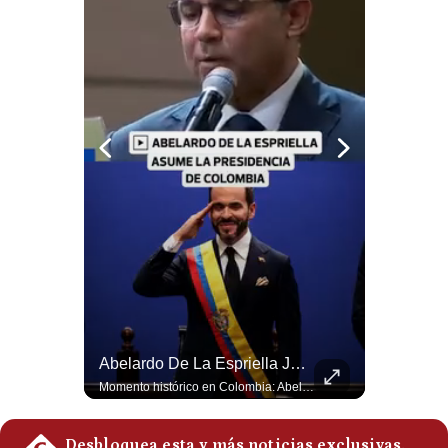
Notas Contratadas
Podcast
Gestión TV
Videos
Fotogalerías
gestion.pe
¿quiénes
Somos?
Términos
Abelardo De La Espriella Se Reúne Con Javier Milei En Cali | Gestión Mundo
Abelardo De La Espriella Juramenta Como Nuevo Presidente | Gestión Mundo
Y
Condiciones
El presidente electo de Colombia, Abelardo de la Espriella, sostuvo una reunión bilateral en Cali con el mandatario argentino Javier Milei. El encuentro se dio pocas horas antes de la ceremonia de investidura presidencial para el periodo 2026-2030, marcando el inicio de una nueva alianza estratégica regional. #DeLaEspriella #JavierMilei #Colombia #Argentina #PoliticaLatina #Shorts 👉 Suscríbete y activa la campana para no perderte nuestro análisis diario. 🌎 Síguenos en nuestras redes sociales: 📌 Web oficial: https://gestion.pe/mundo/ 📌 LinkedIn: http://bit.ly/3HYIET0 📌 X (Twitter): http://bit.ly/4noZtX9 📌 TikTok: http://bit.ly/4evB6TO
Momento histórico en Colombia: Abelardo de la Espriella prestó juramento y recibió la banda presidencial en la Arena USC de Cali, convirtiéndose oficialmente en el nuevo Presidente de la República para el periodo 2026-2030. Por primera vez en la historia reciente del país, la investidura presidencial se celebró fuera de Bogotá. ¿Qué opinas del inicio de este nuevo mandato constitucional? #DeLaEspriella #Colombia #PosesionPresidencial #Cali #Shorts 👉 Suscríbete y activa la campana para no perderte nuestro análisis diario. 🌎 Síguenos en nuestras redes sociales: 📌 Web oficial: https://gestion.pe/mundo/ 📌 LinkedIn: http://bit.ly/3HYIET0 📌 X (Twitter): http://bit.ly/4noZtX9 📌 TikTok: http://bit.ly/4evB6TO
Política
De
Privacidad