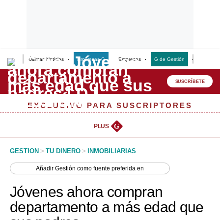
Últimas Noticias
Empresas G
Empresas
G de Gestión
Finanzas
Lo último
Peru Quiosco
SUSCRÍBETE
Portada
EXCLUSIVO PARA SUSCRIPTORES
Empresas
PLUS
G
Management & Empleo
GESTION
>
TU DINERO
>
INMOBILIARIAS
Economía
Añadir
Gestión
como fuente preferida en
Mercados
Jóvenes ahora compran
Perú
departamento a más edad que
Política