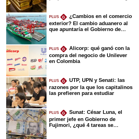
¿Cambios en el comercio
PLUS
G
exterior? El cambio aduanero al
que apuntaría el Gobierno de
Fujimori
Alicorp: qué ganó con la
PLUS
G
compra del negocio de Unilever
en Colombia
UTP, UPN y Senati: las
PLUS
G
razones por la que los capitalinos
las prefieren para estudiar
Sunat: César Luna, el
PLUS
G
primer jefe en Gobierno de
Fujimori, ¿qué 4 tareas se
marcan urgentes?