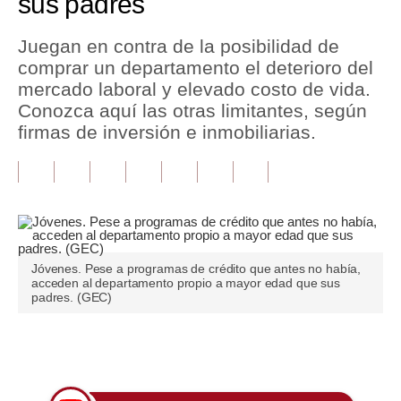
sus padres
Tu Dinero
Juegan en contra de la posibilidad de
comprar un departamento el deterioro del
Finanzas Personales
mercado laboral y elevado costo de vida.
Inmobiliarias
Conozca aquí las otras limitantes, según
firmas de inversión e inmobiliarias.
Plus G
Opinión
Editorial
Pregunta de hoy
Jóvenes. Pese a programas de crédito que antes no había,
acceden al departamento propio a mayor edad que sus
Blogs
padres. (GEC)
Tendencias
Únete a nuestro canal
Lujo
Viajes