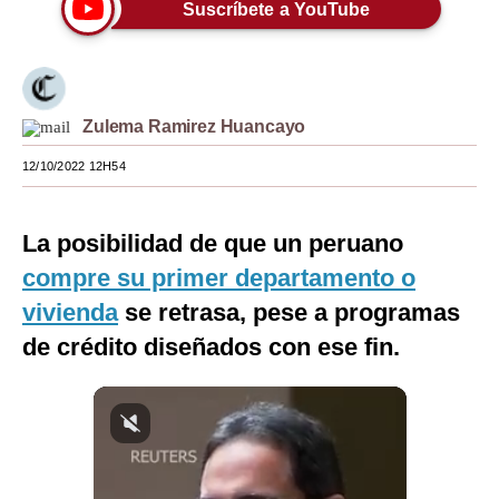
Suscríbete a YouTube
Moda
Estilos
Mundo
Zulema Ramirez Huancayo
EEUU
12/10/2022 12H54
México
La posibilidad de que un peruano
España
compre su primer departamento o
Internacional
vivienda
se retrasa, pese a programas
de crédito diseñados con ese fin.
Tecnología
Club del Suscriptor
Mix
G de Gestión