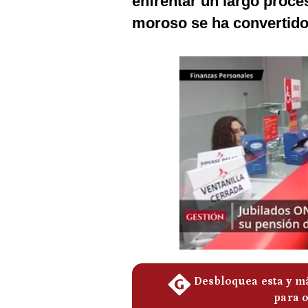
enfrentar un largo proces
Podcast
moroso se ha convertido 
Gestión TV
Videos
Fotogalerías
gestion.pe
¿quiénes
Somos?
Términos
Y
Condiciones
Política
De
Privacidad
Politica