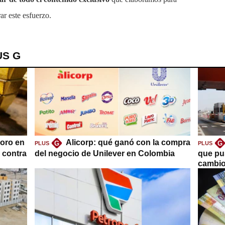
ar este esfuerzo.
US G
oro en
Alicorp: qué ganó con la compra
G
G
PLUS
PLUS
a contra
del negocio de Unilever en Colombia
que pu
cambio