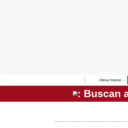
Lo último
Peru Quiosco
Portada
Empresas
Management & Empleo
Economía
Últimas Noticias
Mercados
Perú
Política
Tu Dinero