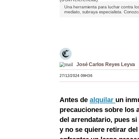
Estilos
Una herramienta para luchar contra los
mediato, subraya especialista. Conozca
Mundo
Únete a nuestro canal
EEUU
México
España
José Carlos Reyes Leyva
Internacional
27/12/2024 09H36
Tecnología
Club del Suscriptor
Antes de
alquilar
un inmu
Mix
precauciones sobre los 
G de Gestión
del arrendatario, pues s
y no se quiere retirar del
Notas Contratadas