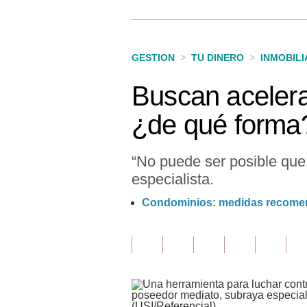
Finanzas Personales
Inmobiliarias
GESTION
>
TU DINERO
>
INMOBILI
Plus G
Buscan acelerar
Opinión
¿de qué forma
Editorial
Pregunta de hoy
“No puede ser posible que e
especialista.
Blogs
Condominios: medidas recomend
Tendencias
Lujo
Viajes
Moda