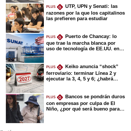
UTP, UPN y Senati: las
PLUS
G
razones por la que los capitalinos
las prefieren para estudiar
Puerto de Chancay: lo
PLUS
G
que trae la marcha blanca por
uso de tecnología de EE.UU. en
mercancías
Keiko anuncia “shock”
PLUS
G
ferroviario: terminar Línea 2 y
ejecutar la 3, 4, 5 y 6; ¿habrá
avances?
Bancos se pondrán duros
PLUS
G
con empresas por culpa de El
Niño, ¿por qué será bueno para
ahorristas?