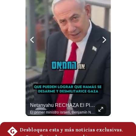
Notas Contratadas
Podcast
Gestión TV
Videos
Fotogalerías
gestion.pe
¿quiénes
Somos?
¿Se ROMPEN Las Relaciones Entre Brasil Y Argentina? | Gestión Mundo
Netanyahu RECHAZA El Plan De Trump Para Gaza | Gestión Mundo
Términos
Y
Brasil pidió formalmente que Argentina retire a su embajador tras los cruces verbales entre Javier Milei y Lula da Silva. La crisis bilateral alcanza su punto más crítico en años. #PoliticaLatinoamericana #CrisisDiplomatica #MileiVsLula #BuenosAires #NoticiasDeHoy #Shorts 👉 Suscríbete y activa la campana para no perderte nuestro análisis diario. 🌎 Síguenos en nuestras redes sociales: 📌 Web oficial: https://gestion.pe/mundo/ 📌 LinkedIn: http://bit.ly/3HYIET0 📌 X (Twitter): http://bit.ly/4noZtX9 📌 TikTok: http://bit.ly/4evB6TO
El primer ministro israelí, Benjamín Netanyahu, aclaró que Israel NO ha aceptado la propuesta respaldada por Estados Unidos sobre el futuro y la desmilitarización de Gaza. ¿Se rompe la alianza estratégica entre Washington y Tel Aviv? #Netanyahu #Israel #Trump #Gaza #EstadosUnidos #Geopolitica #NoticiasInternacionales #Shorts 👉 Suscríbete y activa la campana para no perderte nuestro análisis diario. 🌎 Síguenos en nuestras redes sociales: 📌 Web oficial: https://gestion.pe/mundo/ 📌 LinkedIn: http://bit.ly/3HYIET0 📌 X (Twitter): http://bit.ly/4noZtX9 📌 TikTok: http://bit.ly/4evB6TO
Condiciones
Política
De
Privacidad