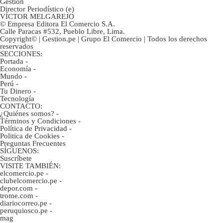
Gestión
Director Periodístico (e)
VÍCTOR MELGAREJO
© Empresa Editora El Comercio S.A.
Calle Paracas #532, Pueblo Libre, Lima.
Copyright© | Gestion.pe | Grupo El Comercio | Todos los derechos
reservados
SECCIONES:
Portada
-
Economía
-
Mundo
-
Perú
-
Tu Dinero
-
Tecnología
CONTACTO:
¿Quiénes somos?
-
Términos y Condiciones
-
Política de Privacidad
-
Politica de Cookies
-
Preguntas Frecuentes
SÍGUENOS:
Suscríbete
VISITE TAMBIÉN:
elcomercio.pe
-
clubelcomercio.pe
-
depor.com
-
trome.com
-
diariocorreo.pe
-
peruquiosco.pe
-
mag