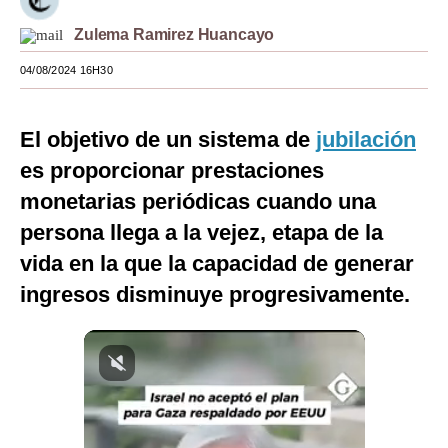
Moda
Zulema Ramirez Huancayo
Estilos
04/08/2024 16H30
Mundo
El objetivo de un sistema de
jubilación
EEUU
es proporcionar prestaciones
México
monetarias periódicas cuando una
persona llega a la vejez, etapa de la
España
vida en la que la capacidad de generar
Internacional
ingresos disminuye progresivamente.
Tecnología
Club del Suscriptor
Mix
G de Gestión