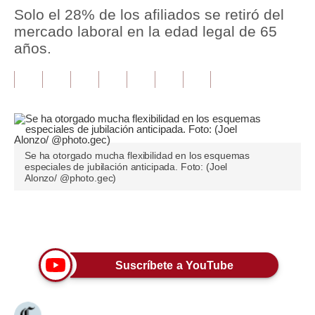
Solo el 28% de los afiliados se retiró del
Tu Dinero
mercado laboral en la edad legal de 65
años.
Finanzas Personales
Inmobiliarias
Plus G
Opinión
Se ha otorgado mucha flexibilidad en los esquemas
especiales de jubilación anticipada. Foto: (Joel
Editorial
Alonzo/ @photo.gec)
Pregunta de hoy
Únete a nuestro canal
Blogs
Tendencias
Suscríbete a YouTube
Lujo
Viajes