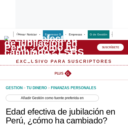
Últimas Noticias
Empresas G
Empresas
G de Gestión
Finanzas
Lo último
Peru Quiosco
SUSCRÍBETE
Portada
EXCLUSIVO PARA SUSCRIPTORES
Empresas
PLUS
G
Management & Empleo
GESTION
>
TU DINERO
>
FINANZAS PERSONALES
Economía
Añadir
Gestión
como fuente preferida en
Mercados
Edad efectiva de jubilación en
Perú
Perú, ¿cómo ha cambiado?
Política