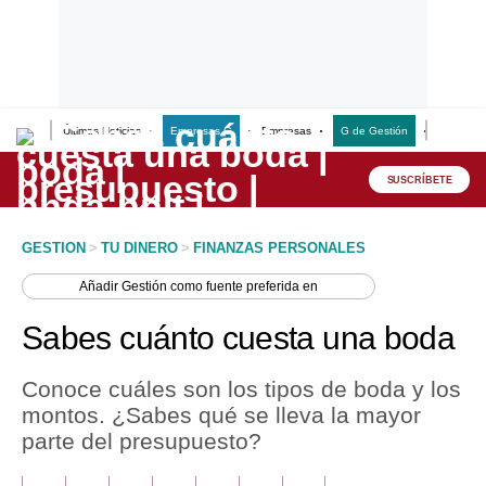
Últimas Noticias
Empresas G
Empresas
G de Gestión
Finanzas
Lo último
Peru Quiosco
SUSCRÍBETE
Portada
GESTION
>
TU DINERO
>
FINANZAS PERSONALES
Empresas
Añadir
Gestión
como fuente preferida en
Management & Empleo
Sabes cuánto cuesta una boda
Economía
Conoce cuáles son los tipos de boda y los
Mercados
montos. ¿Sabes qué se lleva la mayor
parte del presupuesto?
Perú
Política