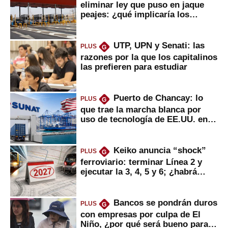
eliminar ley que puso en jaque
peajes: ¿qué implicaría los
usuarios?
UTP, UPN y Senati: las
PLUS
G
razones por la que los capitalinos
las prefieren para estudiar
Puerto de Chancay: lo
PLUS
G
que trae la marcha blanca por
uso de tecnología de EE.UU. en
mercancías
Keiko anuncia “shock”
PLUS
G
ferroviario: terminar Línea 2 y
ejecutar la 3, 4, 5 y 6; ¿habrá
avances?
Bancos se pondrán duros
PLUS
G
con empresas por culpa de El
Niño, ¿por qué será bueno para