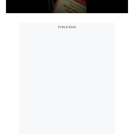
Notas Contratadas
Podcast
Gestión TV
Videos
Fotogalerías
gestion.pe
¿quiénes
Somos?
Términos
Y
Condiciones
Política
De
Privacidad