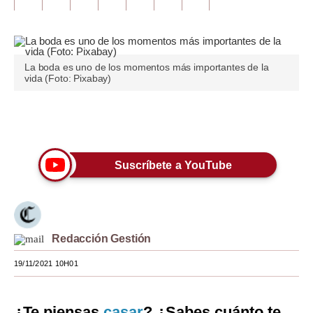
Tu Dinero
Finanzas Personales
La boda es uno de los momentos más importantes de la
vida (Foto: Pixabay)
Inmobiliarias
Plus G
Únete a nuestro canal
Opinión
Suscríbete a YouTube
Editorial
Pregunta de hoy
Blogs
Redacción Gestión
Tendencias
19/11/2021 10H01
Lujo
Viajes
¿Te piensas
casar
? ¿Sabes cuánto te