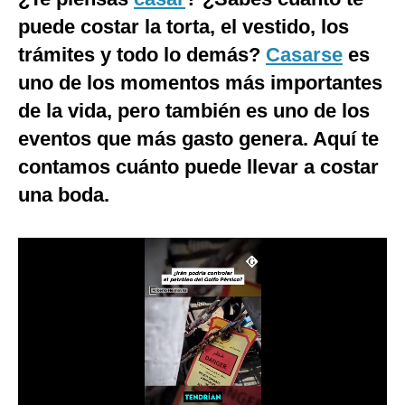
puede costar la torta, el vestido, los
Moda
trámites y todo lo demás?
Casarse
es
Estilos
uno de los momentos más importantes
Mundo
de la vida, pero también es uno de los
eventos que más gasto genera. Aquí te
EEUU
contamos cuánto puede llevar a costar
México
una boda.
España
Internacional
Tecnología
Club del Suscriptor
Mix
G de Gestión