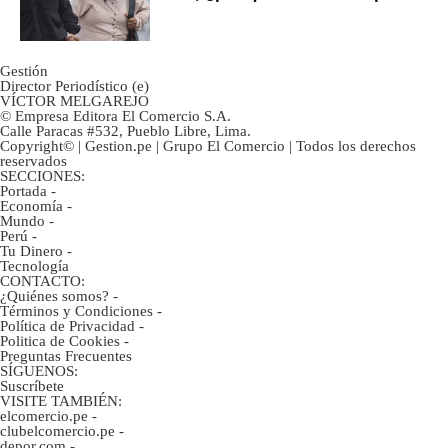
ahorristas?
Gestión
Director Periodístico (e)
VÍCTOR MELGAREJO
© Empresa Editora El Comercio S.A.
Calle Paracas #532, Pueblo Libre, Lima.
Copyright© | Gestion.pe | Grupo El Comercio | Todos los derechos
reservados
SECCIONES:
Portada
-
Economía
-
Mundo
-
Perú
-
Tu Dinero
-
Tecnología
CONTACTO:
¿Quiénes somos?
-
Términos y Condiciones
-
Política de Privacidad
-
Politica de Cookies
-
Preguntas Frecuentes
SÍGUENOS:
Suscríbete
VISITE TAMBIÉN:
elcomercio.pe
-
clubelcomercio.pe
-
depor.com
-