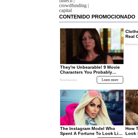
fintech
|
crowdfunding
|
capital