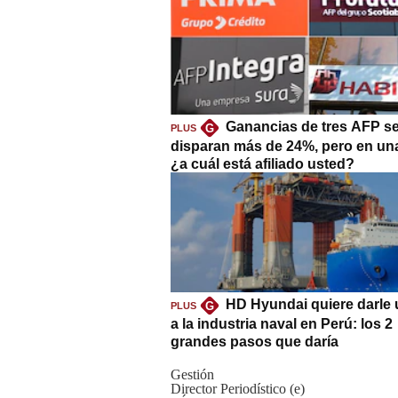
Ganancias de tres AFP s
G
PLUS
disparan más de 24%, pero en un
¿a cuál está afiliado usted?
HD Hyundai quiere darle 
G
PLUS
a la industria naval en Perú: los 2
grandes pasos que daría
Gestión
Director Periodístico (e)