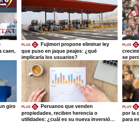
e
Fujimori propone eliminar ley
G
G
PLUS
PLUS
a caen,
que puso en jaque peajes: ¿qué
crecim
implicaría los usuarios?
se per
un giro
Peruanos que venden
G
G
PLUS
PLUS
propiedades, reciben herencia o
por la 
utilidades: ¿cuál es su nueva inversión
para es
clave?