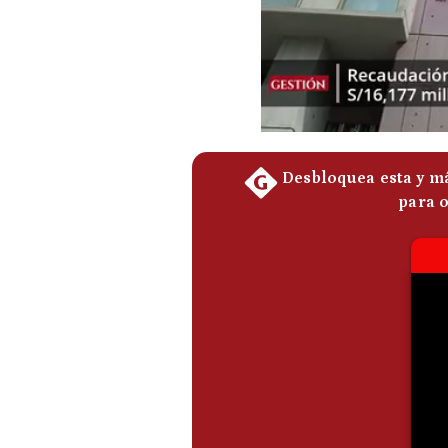
Podcast
Gestión TV
Videos
Fotogalerías
gestion.pe
¿quiénes
Somos?
Términos
Y
Condiciones
Política
De
Privacidad
Politica