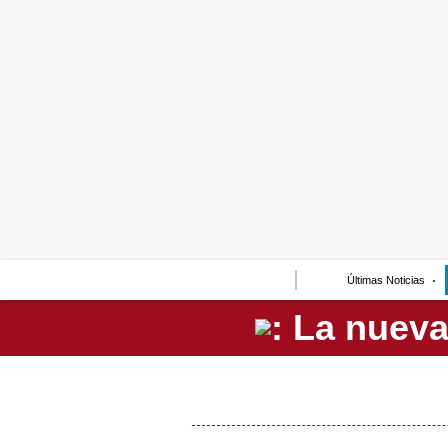
Lo último
Peru Quiosco
Portada
Empresas
Management & Empleo
Economía
Últimas Noticias
Mercados
Perú
Política
Tu Dinero