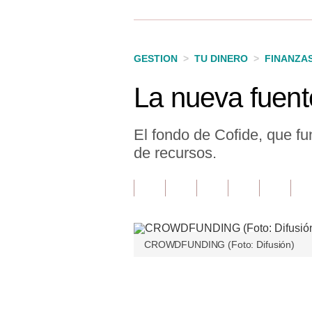
Finanzas Personales
Inmobiliarias
GESTION
>
TU DINERO
>
FINANZA
Plus G
La nueva fuente
Opinión
Editorial
El fondo de Cofide, que f
de recursos.
Pregunta de hoy
Blogs
Tendencias
Lujo
CROWDFUNDING (Foto: Difusión)
Viajes
Únete a nuestro canal
Moda