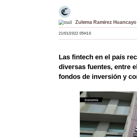
Estilos
Mundo
Zulema Ramirez Huancayo
EEUU
21/01/2022 05H10
México
España
Las fintech en el país re
diversas fuentes, entre e
Internacional
fondos de inversión y co
Tecnología
Club del Suscriptor
Mix
G de Gestión
Notas Contratadas