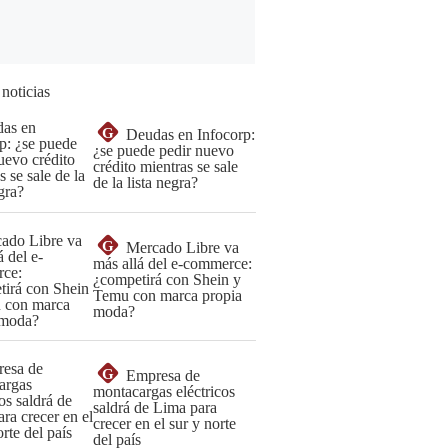
 noticias
G
Deudas en Infocorp:
¿se puede pedir nuevo
crédito mientras se sale
de la lista negra?
G
Mercado Libre va
más allá del e-commerce:
¿competirá con Shein y
Temu con marca propia
moda?
G
Empresa de
montacargas eléctricos
saldrá de Lima para
crecer en el sur y norte
del país