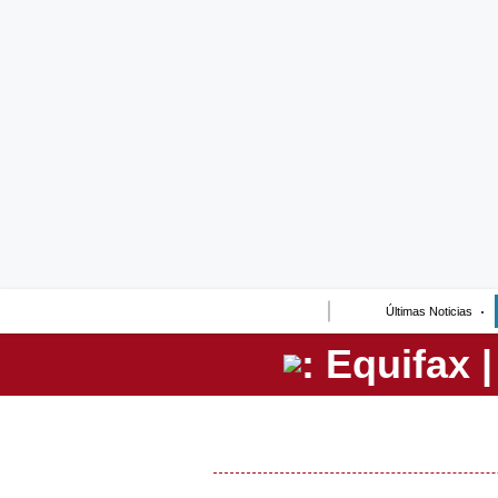
Lo último
Peru Quiosco
Portada
Empresas
Management & Empleo
Economía
Últimas Noticias
Mercados
Perú
Política
Tu Dinero