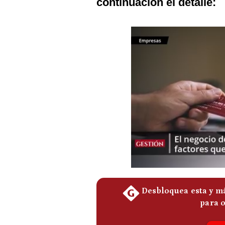
continuación el detalle:
Podcast
Gestión TV
Videos
Fotogalerías
gestion.pe
¿quiénes
Somos?
Términos
Y
Condiciones
Política
De
Privacidad
Politica