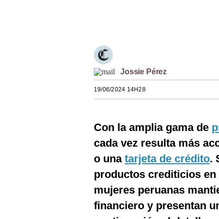
Estilos
Únete a nuestro canal
Mundo
EEUU
México
Jossie Pérez
España
19/06/2024 14H28
Internacional
Con la amplia gama de
p
Tecnología
cada vez resulta más ac
Club del Suscriptor
o una
tarjeta de crédito
.
Mix
productos crediticios e
G de Gestión
mujeres peruanas manti
financiero y presentan un
Notas Contratadas