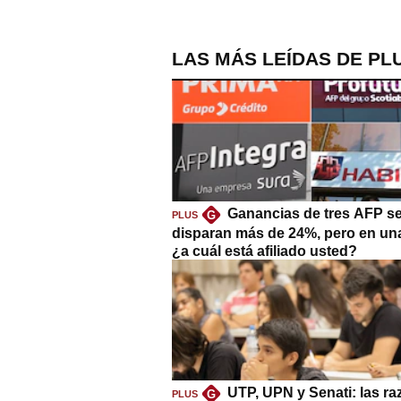
LAS MÁS LEÍDAS DE PL
Ganancias de tres AFP s
G
PLUS
disparan más de 24%, pero en un
¿a cuál está afiliado usted?
UTP, UPN y Senati: las r
G
PLUS