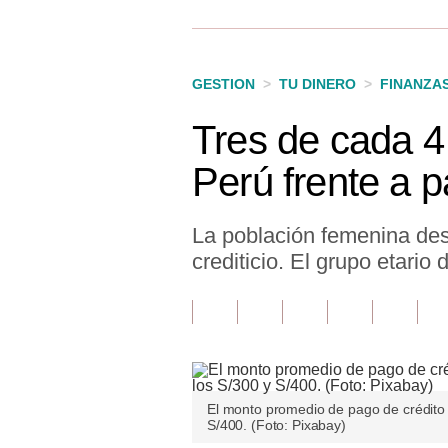
Finanzas Personales
Inmobiliarias
GESTION
>
TU DINERO
>
FINANZA
Plus G
Tres de cada 4
Opinión
Perú frente a p
Editorial
Pregunta de hoy
La población femenina des
crediticio. El grupo etario
Blogs
Tendencias
Lujo
Viajes
El monto promedio de pago de crédito 
S/400. (Foto: Pixabay)
Moda