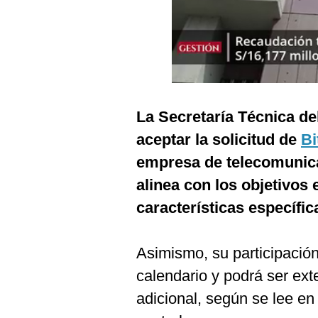
Podcast
Gestión TV
Videos
Fotogalerías
La Secretaría Técnica d
aceptar la solicitud de
Bi
gestion.pe
empresa de telecomunica
¿quiénes
alinea con los objetivos 
Somos?
características específic
Términos
Y
Condiciones
Asimismo, su participació
Política
calendario y podrá ser ext
De
Privacidad
adicional, según se lee en 
Politica