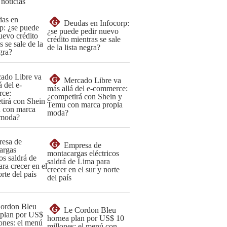
 noticias
G
Deudas en Infocorp:
¿se puede pedir nuevo
crédito mientras se sale
de la lista negra?
G
Mercado Libre va
más allá del e-commerce:
¿competirá con Shein y
Temu con marca propia
moda?
G
Empresa de
montacargas eléctricos
saldrá de Lima para
crecer en el sur y norte
del país
G
Le Cordon Bleu
hornea plan por US$ 10
millones: el menú con