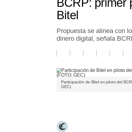
BCRP: primer p
Finanzas Personales
Bitel
Inmobiliarias
Propuesta se alinea con los
Plus G
dinero digital, señala BCR
Opinión
Editorial
Pregunta de hoy
Blogs
Participación de Bitel en piloto del B
GEC)
Tendencias
Lujo
Únete a nuestro canal
Viajes
Moda