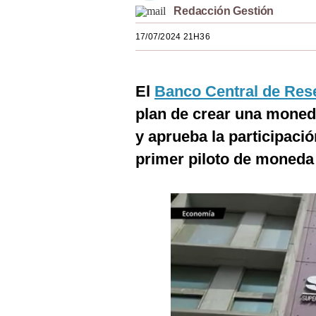
Redacción Gestión
Estilos
17/07/2024 21H36
Mundo
EEUU
El
Banco Central de Res
México
plan de crear una moneda
España
y aprueba la participació
Internacional
primer piloto de moneda d
Tecnología
Club del Suscriptor
Mix
G de Gestión
Notas Contratadas