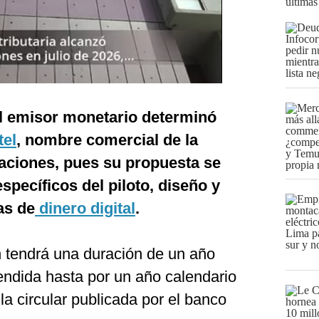
últimas
el emisor monetario determinó
tel
, nombre comercial de la
ciones, pues su propuesta se
específicos del piloto, diseño y
as de
dinero digital
.
n tendrá una duración de un año
endida hasta por un año calendario
la circular publicada por el banco