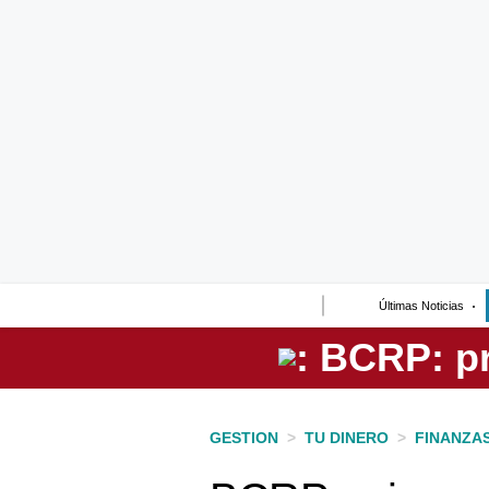
Lo último
Peru Quiosco
Portada
Empresas
Management & Empleo
Economía
Últimas Noticias
Mercados
Perú
Política
GESTION
>
TU DINERO
>
FINANZA
Tu Dinero