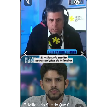
Notas Contratadas
Podcast
Gestión TV
Videos
Fotogalerías
gestion.pe
¿quiénes
Somos?
Términos
Y
Condiciones
Política
De
NOTICIAS DE ÚLTIMA HORA: EE.UU. Se Queda Sin Misiles En Medio Oriente
El Millonario Sueldo Que Casi Cobra Infantino Por La Nueva Empresa De La FIFA | #EnClaveEconómica
Privacidad