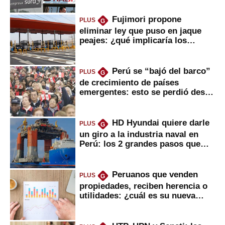
Fujimori propone
PLUS
G
eliminar ley que puso en jaque
peajes: ¿qué implicaría los
usuarios?
Perú se “bajó del barco”
PLUS
G
de crecimiento de países
emergentes: esto se perdió desde
2022
HD Hyundai quiere darle
PLUS
G
un giro a la industria naval en
Perú: los 2 grandes pasos que
daría
Peruanos que venden
PLUS
G
propiedades, reciben herencia o
utilidades: ¿cuál es su nueva
inversión clave?