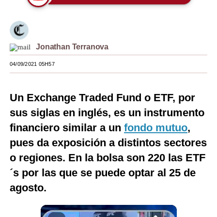
Moda
Estilos
Jonathan Terranova
Mundo
04/09/2021 05H57
EEUU
México
Un Exchange Traded Fund o ETF, por
sus siglas en inglés, es un instrumento
España
financiero similar a un
fondo mutuo
,
Internacional
pues da exposición a distintos sectores
Tecnología
o regiones. En la bolsa son 220 las ETF
Club del Suscriptor
´s por las que se puede optar al 25 de
agosto.
Mix
G de Gestión