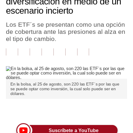
diversificación en medio de un
escenario incierto
Tu Dinero
Finanzas Personales
Los ETF´s se presentan como una opción
de cobertura ante las presiones al alza en
Inmobiliarias
el tipo de cambio.
Plus G
Opinión
Editorial
Pregunta de hoy
En la bolsa, al 25 de agosto, son 220 las ETF´s por las que
se puede optar como inversión, la cual solo puede ser en
dólares.
Blogs
Tendencias
Únete a nuestro canal
Lujo
Viajes
Suscríbete a YouTube