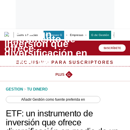
Últimas Noticias
Empresas G
Empresas
G de Gestión
Finanzas
Lo último
Peru Quiosco
SUSCRÍBETE
Portada
EXCLUSIVO PARA SUSCRIPTORES
Empresas
PLUS
G
Management & Empleo
GESTION
>
TU DINERO
Economía
Añadir
Gestión
como fuente preferida en
Mercados
ETF: un instrumento de
Perú
inversión que ofrece
Política