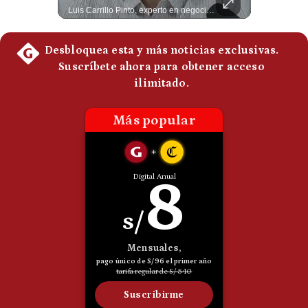
NOTICIAS DE ÚLTIMA HORA: 1️⃣ EE.UU.: Habría gastado casi el 80% de sus misiles más avanzados (THAAD), un factor clave en las decisiones de Donald Trump frente a Irán. 2️⃣ Argentina y Brasil: Tensión diplomática escala; Brasil solicita el regreso del embajador argentino tras fuertes declaraciones de Javier Milei. 3️⃣ México: Asesinan al influencer César Gastélum a balazos durante una transmisión en vivo en Culiacán, Sinaloa. 4️⃣ Alemania: Ataque con dron explosivo obliga a suspender el aeropuerto de Leipzig, punto logístico clave de la OTAN para enviar material a Ucrania. ¿Qué noticia te parece la más impactante del día? ¡Te leo en los comentarios! 👇 #EEUU #JavierMilei #CesarGastelum #Alemania #Noticias #UltimaHora #NoticiasDelDia 🚀 ¿Quieres entender el mundo sin ruido? Únete a nuestra comunidad y forma parte del cambio. #GestiónNewsroomLive #NoticiasGlobales #AnálisisGeopolítico #EconomíaMundial #IA #Geopolítica #LatinosEnUSA #NoticiasEnEspañol 👉 Suscríbete y activa la campana para no perderte nuestro análisis diario. 🌎 Síguenos en nuestras redes sociales: 📌 Web oficial: https://gestion.pe/mundo/ 📌 LinkedIn: http://bit.ly/3HYIET0 📌 X (Twitter): http://bit.ly/4noZtX9 📌 TikTok: http://bit.ly/4evB6TO
Luis Carrillo Pinto, experto en negocios deportivos, cuenta que federaciones europeas ya pedían la salida de Gianni Infantino. Además, explicó que el presidente de la FIFA habría recibido US$30 millones anuales por dirigir la nueva empresa, diez veces más de lo que ganaba en la organización. #FIFA #GianniInfantino #LuisCarrilloPinto #APEMD #NegociosDeportivos #Mundial #Futbol #NoticiasDeportivas #Shorts 👉 Suscríbete y activa la campana para no perderte nuestro análisis diario. 🌎 Síguenos en nuestras redes sociales: 📌 Web oficial: https://gestion.pe/mundo/ 📌 LinkedIn: http://bit.ly/3HYIET0 📌 X (Twitter): http://bit.ly/4noZtX9 📌 TikTok: http://bit.ly/4evB6TO
Politica
De
Cookies
Preguntas
Frecuentes