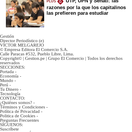
UTP, UPN y Senati: las
PLUS
G
razones por la que los capitalinos
las prefieren para estudiar
Gestión
Director Periodístico (e)
VÍCTOR MELGAREJO
© Empresa Editora El Comercio S.A.
Calle Paracas #532, Pueblo Libre, Lima.
Copyright© | Gestion.pe | Grupo El Comercio | Todos los derechos
reservados
SECCIONES:
Portada
-
Economía
-
Mundo
-
Perú
-
Tu Dinero
-
Tecnología
CONTACTO:
¿Quiénes somos?
-
Términos y Condiciones
-
Política de Privacidad
-
Politica de Cookies
-
Preguntas Frecuentes
SÍGUENOS:
Suscríbete