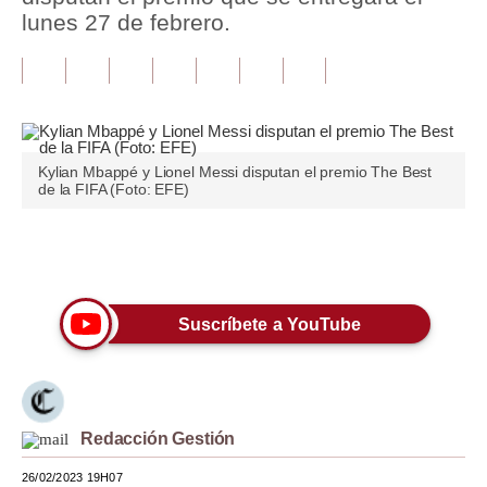
lunes 27 de febrero.
Tu Dinero
Finanzas Personales
Inmobiliarias
Plus G
Kylian Mbappé y Lionel Messi disputan el premio The Best
de la FIFA (Foto: EFE)
Opinión
Editorial
Únete a nuestro canal
Pregunta de hoy
Suscríbete a YouTube
Blogs
Tendencias
Lujo
Redacción Gestión
Viajes
26/02/2023 19H07