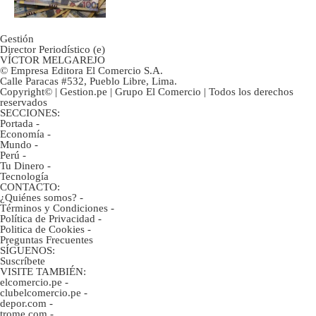
Gestión
Director Periodístico (e)
VÍCTOR MELGAREJO
© Empresa Editora El Comercio S.A.
Calle Paracas #532, Pueblo Libre, Lima.
Copyright© | Gestion.pe | Grupo El Comercio | Todos los derechos
reservados
SECCIONES:
Portada
-
Economía
-
Mundo
-
Perú
-
Tu Dinero
-
Tecnología
CONTACTO:
¿Quiénes somos?
-
Términos y Condiciones
-
Política de Privacidad
-
Politica de Cookies
-
Preguntas Frecuentes
SÍGUENOS:
Suscríbete
VISITE TAMBIÉN:
elcomercio.pe
-
clubelcomercio.pe
-
depor.com
-
trome.com
-