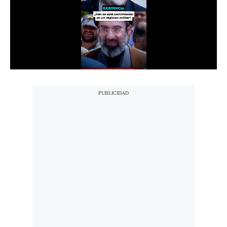
Notas Contratadas
Podcast
Gestión TV
Videos
Fotogalerías
gestion.pe
¿quiénes
Somos?
Términos
Y
Condiciones
Política
De
Privacidad