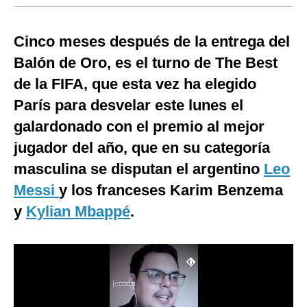
Moda
Cinco meses después de la entrega del
Estilos
Balón de Oro, es el turno de The Best
Mundo
de la FIFA, que esta vez ha elegido
París para desvelar este lunes el
EEUU
galardonado con el premio al mejor
México
jugador del año, que en su categoría
España
masculina se disputan el argentino
Leo
Internacional
Messi
y los franceses Karim Benzema
y
Kylian Mbappé
.
Tecnología
Club del Suscriptor
Mix
G de Gestión