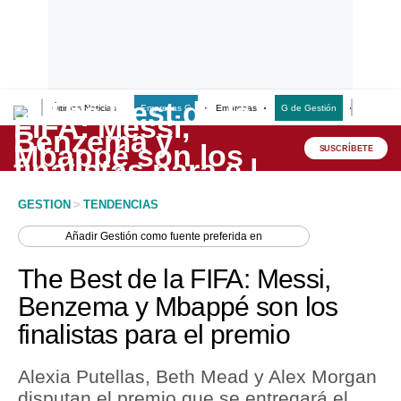
Últimas Noticias
Empresas G
Empresas
G de Gestión
Finanzas
Lo último
Peru Quiosco
SUSCRÍBETE
Portada
GESTION
>
TENDENCIAS
Empresas
Añadir
Gestión
como fuente preferida en
Management & Empleo
The Best de la FIFA: Messi,
Economía
Benzema y Mbappé son los
finalistas para el premio
Mercados
Perú
Alexia Putellas, Beth Mead y Alex Morgan
disputan el premio que se entregará el
Política