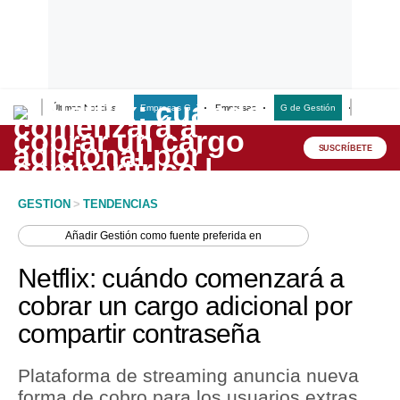
Últimas Noticias
Empresas G
Empresas
G de Gestión
Finanzas
Lo último
Peru Quiosco
SUSCRÍBETE
Portada
GESTION
>
TENDENCIAS
Empresas
Añadir
Gestión
como fuente preferida en
Management & Empleo
Netflix: cuándo comenzará a
Economía
cobrar un cargo adicional por
compartir contraseña
Mercados
Perú
Plataforma de streaming anuncia nueva
forma de cobro para los usuarios extras
Política