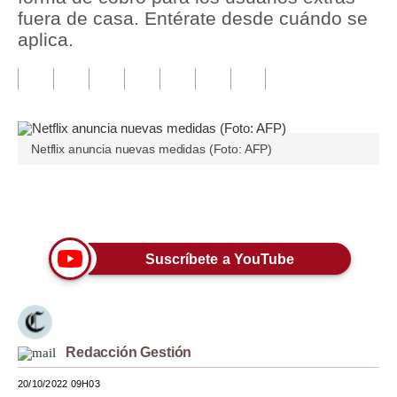
fuera de casa. Entérate desde cuándo se
Tu Dinero
aplica.
Finanzas Personales
Inmobiliarias
Plus G
Netflix anuncia nuevas medidas (Foto: AFP)
Opinión
Únete a nuestro canal
Editorial
Pregunta de hoy
Suscríbete a YouTube
Blogs
Tendencias
Lujo
Redacción Gestión
20/10/2022 09H03
Viajes