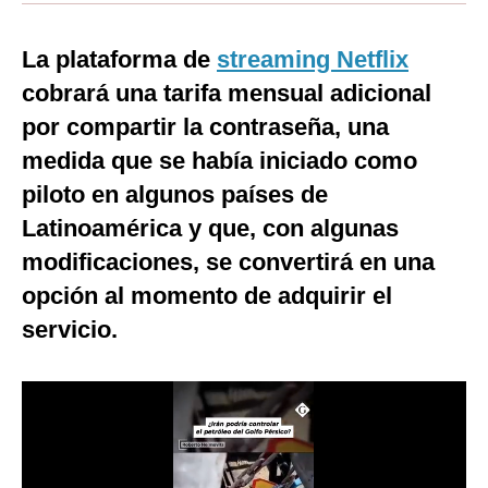
Moda
La plataforma de
streaming Netflix
Estilos
cobrará una tarifa mensual adicional
Mundo
por compartir la contraseña, una
medida que se había iniciado como
EEUU
piloto en algunos países de
México
Latinoamérica y que, con algunas
España
modificaciones, se convertirá en una
opción al momento de adquirir el
Internacional
servicio.
Tecnología
Club del Suscriptor
Mix
G de Gestión