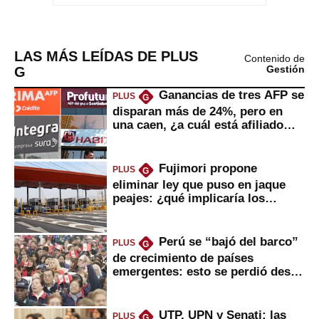
LAS MÁS LEÍDAS DE PLUS
Contenido de
G
Gestión
Ganancias de tres AFP se
PLUS
G
disparan más de 24%, pero en
una caen, ¿a cuál está afiliado
usted?
Fujimori propone
PLUS
G
eliminar ley que puso en jaque
peajes: ¿qué implicaría los
usuarios?
Perú se “bajó del barco”
PLUS
G
de crecimiento de países
emergentes: esto se perdió desde
2022
UTP, UPN y Senati: las
PLUS
G