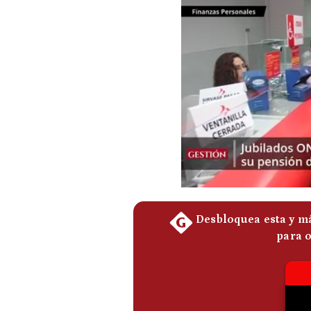
Podcast
Gestión TV
Videos
Fotogalerías
gestion.pe
¿quiénes
Somos?
Términos
Y
Condiciones
Política
De
Privacidad
Politica