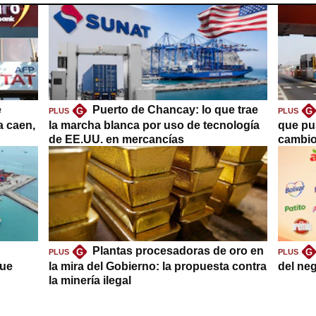
e
Puerto de Chancay: lo que trae
G
G
PLUS
PLUS
a caen,
la marcha blanca por uso de tecnología
que pu
de EE.UU. en mercancías
cambio
Plantas procesadoras de oro en
G
G
PLUS
PLUS
que
la mira del Gobierno: la propuesta contra
del ne
la minería ilegal