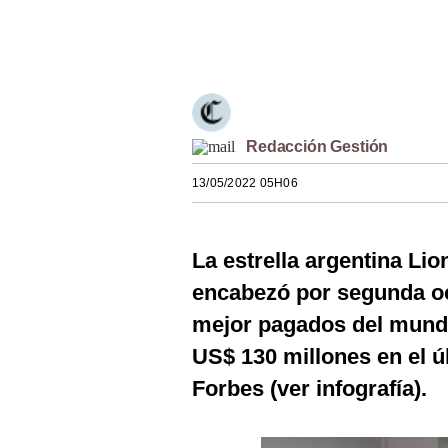
Estilos
Únete a nuestro canal
Mundo
EEUU
México
Redacción Gestión
España
13/05/2022 05H06
Internacional
La estrella argentina Lio
Tecnología
encabezó por segunda oca
Club del Suscriptor
mejor pagados del mund
Mix
US$ 130 millones en el ú
G de Gestión
Forbes (ver infografía).
Notas Contratadas