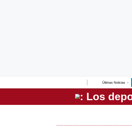
Lo último
Peru Quiosco
Portada
Empresas
Management & Empleo
Economía
Últimas Noticias
Mercados
Perú
Política
Tu Dinero