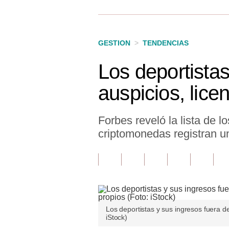
Finanzas Personales
Inmobiliarias
GESTION
>
TENDENCIAS
Plus G
Los deportistas
Opinión
auspicios, lice
Editorial
Pregunta de hoy
Forbes reveló la lista de 
criptomonedas registran un
Blogs
Tendencias
Lujo
Viajes
Los deportistas y sus ingresos fuera de
iStock)
Moda