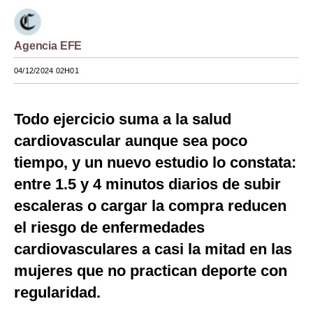
Moda
Agencia EFE
Estilos
04/12/2024 02H01
Mundo
EEUU
Todo ejercicio suma a la salud
México
cardiovascular aunque sea poco
tiempo, y un nuevo estudio lo constata:
España
entre 1.5 y 4 minutos diarios de subir
Internacional
escaleras o cargar la compra reducen
Tecnología
el riesgo de enfermedades
Club del Suscriptor
cardiovasculares a casi la mitad en las
mujeres que no practican deporte con
Mix
regularidad.
G de Gestión