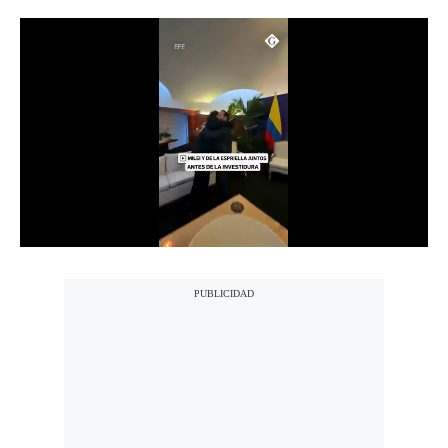
Notas Contratadas
Podcast
Gestión TV
Videos
Fotogalerías
gestion.pe
¿quiénes
Somos?
Términos
Y
Condiciones
Política
De
Privacidad