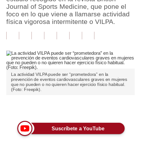
Journal of Sports Medicine, que pone el
Tu Dinero
foco en lo que viene a llamarse actividad
física vigorosa intermitente o VILPA.
Finanzas Personales
Inmobiliarias
Plus G
Opinión
La actividad VILPA puede ser “prometedora” en la
Editorial
prevención de eventos cardiovasculares graves en mujeres
que no pueden o no quieren hacer ejercicio físico habitual.
Pregunta de hoy
(Foto: Freepik).
Blogs
Únete a nuestro canal
Tendencias
Lujo
Suscríbete a YouTube
Viajes