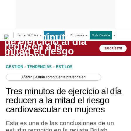
Últimas Noticias
Empresas G
Empresas
G de Gestión
Finanzas
Lo último
Peru Quiosco
SUSCRÍBETE
Portada
GESTION
>
TENDENCIAS
>
ESTILOS
Empresas
Añadir
Gestión
como fuente preferida en
Management & Empleo
Tres minutos de ejercicio al día
Economía
reducen a la mitad el riesgo
cardiovascular en mujeres
Mercados
Perú
Esta es una de las conclusiones de un
estudio recogido en la revista British
Política