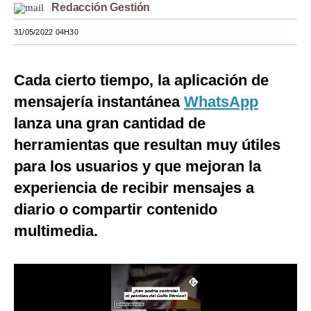
Redacción Gestión
Moda
31/05/2022 04H30
Estilos
Mundo
Cada cierto tiempo, la aplicación de
mensajería instantánea
WhatsApp
EEUU
lanza una gran cantidad de
México
herramientas que resultan muy útiles
España
para los usuarios y que mejoran la
experiencia de recibir mensajes a
Internacional
diario o compartir contenido
Tecnología
multimedia.
Club del Suscriptor
Mix
G de Gestión