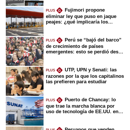
Fujimori propone
PLUS
G
eliminar ley que puso en jaque
peajes: ¿qué implicaría los
usuarios?
Perú se “bajó del barco”
PLUS
G
de crecimiento de países
emergentes: esto se perdió desde
2022
UTP, UPN y Senati: las
PLUS
G
razones por la que los capitalinos
las prefieren para estudiar
Puerto de Chancay: lo
PLUS
G
que trae la marcha blanca por
uso de tecnología de EE.UU. en
mercancías
Peruanos que venden
PLUS