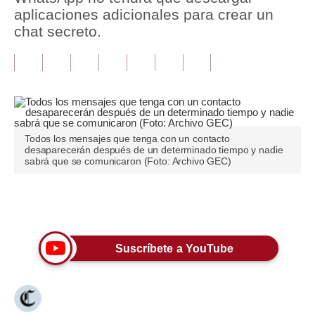
aplicaciones adicionales para crear un
Tu Dinero
chat secreto.
Finanzas Personales
Inmobiliarias
Plus G
Opinión
Todos los mensajes que tenga con un contacto
desaparecerán después de un determinado tiempo y nadie
sabrá que se comunicaron (Foto: Archivo GEC)
Editorial
Pregunta de hoy
Únete a nuestro canal
Blogs
Suscríbete a YouTube
Tendencias
Lujo
Viajes