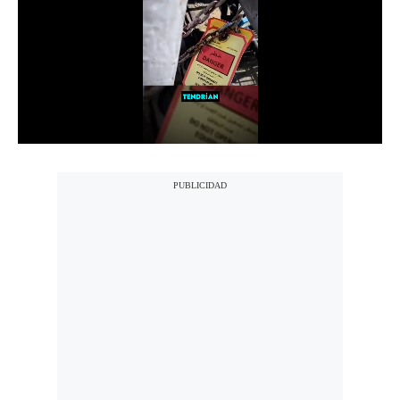
Notas Contratadas
Podcast
Gestión TV
Videos
Fotogalerías
gestion.pe
¿quiénes
Somos?
Términos
Y
Condiciones
Política
De
Privacidad