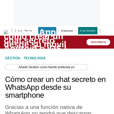
Últimas Noticias
Empresas G
Empresas
G de Gestión
Finanzas
Lo último
Peru Quiosco
SUSCRÍBETE
Portada
GESTION
>
TECNOLOGIA
Empresas
Añadir
Gestión
como fuente preferida en
Management & Empleo
Cómo crear un chat secreto en
Economía
WhatsApp desde su
smartphone
Mercados
Perú
Gracias a una función nativa de
WhatsApp no tendrá que descargar
Política