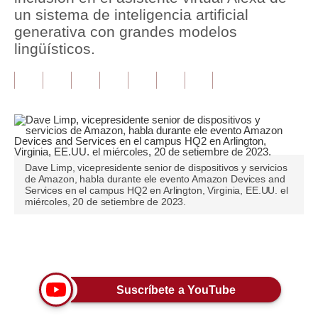
un sistema de inteligencia artificial
Tu Dinero
generativa con grandes modelos
lingüísticos.
Finanzas Personales
Inmobiliarias
Plus G
Opinión
Dave Limp, vicepresidente senior de dispositivos y servicios
Editorial
de Amazon, habla durante ele evento Amazon Devices and
Services en el campus HQ2 en Arlington, Virginia, EE.UU. el
Pregunta de hoy
miércoles, 20 de setiembre de 2023.
Blogs
Únete a nuestro canal
Tendencias
Lujo
Suscríbete a YouTube
Viajes