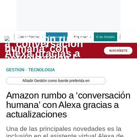
Últimas Noticias
Empresas G
Empresas
G de Gestión
Finanzas
Lo último
Peru Quiosco
SUSCRÍBETE
Portada
GESTION
>
TECNOLOGIA
Empresas
Añadir
Gestión
como fuente preferida en
Management & Empleo
Amazon rumbo a ‘conversación
Economía
humana’ con Alexa gracias a
actualizaciones
Mercados
Perú
Una de las principales novedades es la
inclusión en el asistente virtual Alexa de
Política