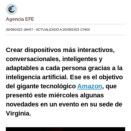
Moda
Agencia EFE
Estilos
20/09/2023 16H47
- ACTUALIZADO A 20/09/2023 17H00
Mundo
EEUU
Crear dispositivos más interactivos,
México
conversacionales, inteligentes y
adaptables a cada persona gracias a la
España
inteligencia artificial. Ese es el objetivo
Internacional
del gigante tecnológico
Amazon
, que
Tecnología
presentó este miércoles algunas
Club del Suscriptor
novedades en un evento en su sede de
Virginia.
Mix
G de Gestión