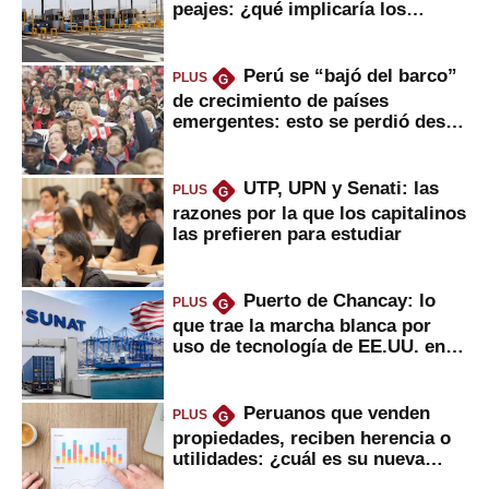
peajes: ¿qué implicaría los
usuarios?
Perú se “bajó del barco”
PLUS
G
de crecimiento de países
emergentes: esto se perdió desde
2022
UTP, UPN y Senati: las
PLUS
G
razones por la que los capitalinos
las prefieren para estudiar
Puerto de Chancay: lo
PLUS
G
que trae la marcha blanca por
uso de tecnología de EE.UU. en
mercancías
Peruanos que venden
PLUS
G
propiedades, reciben herencia o
utilidades: ¿cuál es su nueva
inversión clave?