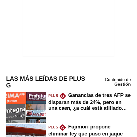
LAS MÁS LEÍDAS DE PLUS
Contenido de
G
Gestión
Ganancias de tres AFP se
PLUS
G
disparan más de 24%, pero en
una caen, ¿a cuál está afiliado
usted?
Fujimori propone
PLUS
G
eliminar ley que puso en jaque