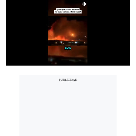
Notas Contratadas
Podcast
Gestión TV
Videos
Fotogalerías
gestion.pe
¿quiénes
Somos?
Términos
Y
Condiciones
Política
De
Privacidad