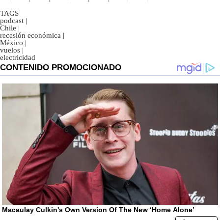
TAGS
podcast
|
Chile
|
recesión económica
|
México
|
vuelos
|
electricidad