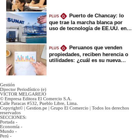
Puerto de Chancay: lo
PLUS
G
que trae la marcha blanca por
uso de tecnología de EE.UU. en
mercancías
Peruanos que venden
PLUS
G
propiedades, reciben herencia o
utilidades: ¿cuál es su nueva
inversión clave?
Gestión
Director Periodístico (e)
VÍCTOR MELGAREJO
© Empresa Editora El Comercio S.A.
Calle Paracas #532, Pueblo Libre, Lima.
Copyright© | Gestion.pe | Grupo El Comercio | Todos los derechos
reservados
SECCIONES:
Portada
-
Economía
-
Mundo
-
Perú
-