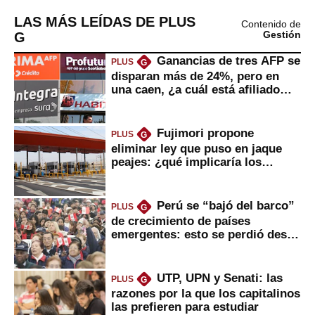
LAS MÁS LEÍDAS DE PLUS
Contenido de
G
Gestión
Ganancias de tres AFP se
PLUS
G
disparan más de 24%, pero en
una caen, ¿a cuál está afiliado
usted?
Fujimori propone
PLUS
G
eliminar ley que puso en jaque
peajes: ¿qué implicaría los
usuarios?
Perú se “bajó del barco”
PLUS
G
de crecimiento de países
emergentes: esto se perdió desde
2022
UTP, UPN y Senati: las
PLUS
G
razones por la que los capitalinos
las prefieren para estudiar