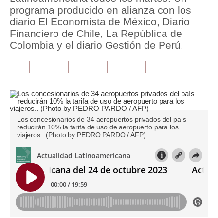
programa producido en alianza con los
Tu Dinero
diario El Economista de México, Diario
Financiero de Chile, La República de
Finanzas Personales
Colombia y el diario Gestión de Perú.
Inmobiliarias
Plus G
Opinión
Editorial
Los concesionarios de 34 aeropuertos privados del país
reducirán 10% la tarifa de uso de aeropuerto para los
viajeros.. (Photo by PEDRO PARDO / AFP)
Pregunta de hoy
Blogs
Tendencias
Lujo
Viajes