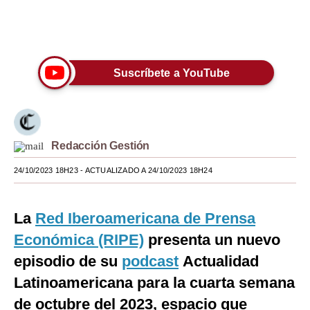
Moda
Únete a nuestro canal
Estilos
Suscríbete a YouTube
Mundo
EEUU
México
Redacción Gestión
España
24/10/2023 18H23
- ACTUALIZADO A 24/10/2023 18H24
Internacional
Tecnología
La
Red Iberoamericana de Prensa
Económica (RIPE)
presenta un nuevo
Club del Suscriptor
episodio de su
podcast
Actualidad
Mix
Latinoamericana para la cuarta semana
G de Gestión
de octubre del 2023, espacio que