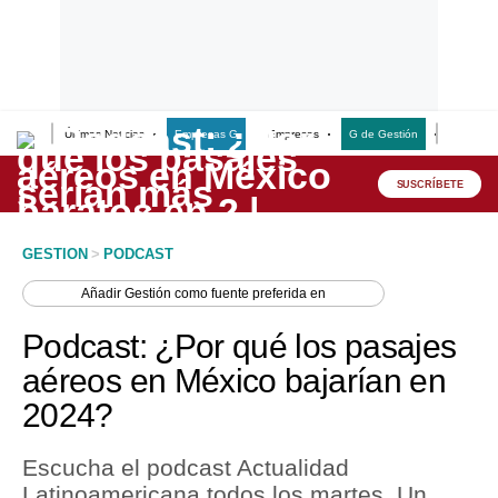
Últimas Noticias
Empresas G
Empresas
G de Gestión
Finanzas
Lo último
Peru Quiosco
SUSCRÍBETE
Portada
GESTION
>
PODCAST
Empresas
Añadir
Gestión
como fuente preferida en
Management & Empleo
Podcast: ¿Por qué los pasajes
Economía
aéreos en México bajarían en
2024?
Mercados
Perú
Escucha el podcast Actualidad
Latinoamericana todos los martes. Un
Política