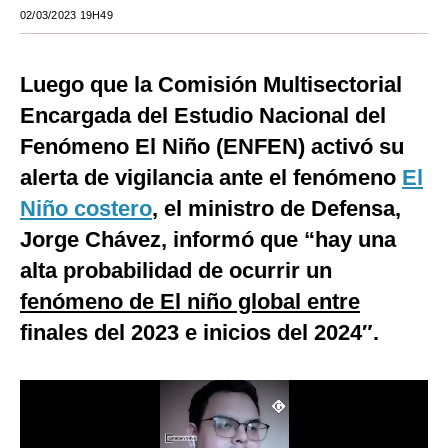
02/03/2023 19H49
Moda
Estilos
Luego que la Comisión Multisectorial
Mundo
Encargada del Estudio Nacional del
Fenómeno El Niño (ENFEN) activó su
EEUU
alerta de vigilancia ante el fenómeno
El
México
Niño costero
, el ministro de Defensa,
España
Jorge Chávez, informó que “hay una
alta probabilidad de ocurrir un
Internacional
fenómeno de El niño global entre
Tecnología
finales del 2023 e inicios del 2024″.
Club del Suscriptor
Mix
G de Gestión