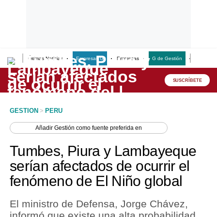
Últimas Noticias
Empresas G
Empresas
G de Gestión
Finanzas
Lo último
Peru Quiosco
SUSCRÍBETE
Portada
GESTION
>
PERU
Empresas
Añadir
Gestión
como fuente preferida en
Management & Empleo
Tumbes, Piura y Lambayeque
Economía
serían afectados de ocurrir el
fenómeno de El Niño global
Mercados
Perú
El ministro de Defensa, Jorge Chávez,
informó que existe una alta probabilidad
Política