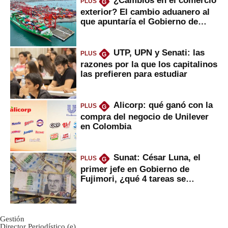
¿Cambios en el comercio
PLUS
G
exterior? El cambio aduanero al
que apuntaría el Gobierno de
Fujimori
UTP, UPN y Senati: las
PLUS
G
razones por la que los capitalinos
las prefieren para estudiar
Alicorp: qué ganó con la
PLUS
G
compra del negocio de Unilever
en Colombia
Sunat: César Luna, el
PLUS
G
primer jefe en Gobierno de
Fujimori, ¿qué 4 tareas se
marcan urgentes?
Gestión
Director Periodístico (e)