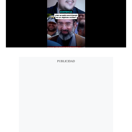
Notas Contratadas
Podcast
Gestión TV
Videos
Fotogalerías
gestion.pe
¿quiénes
Somos?
Términos
Y
Condiciones
Política
De
Privacidad