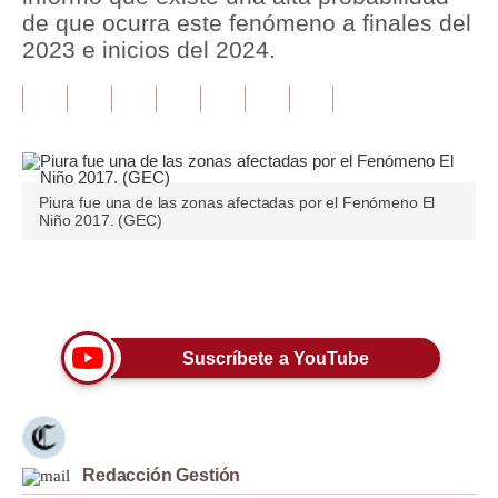
de que ocurra este fenómeno a finales del
Tu Dinero
2023 e inicios del 2024.
Finanzas Personales
Inmobiliarias
Plus G
Piura fue una de las zonas afectadas por el Fenómeno El
Opinión
Niño 2017. (GEC)
Editorial
Únete a nuestro canal
Pregunta de hoy
Blogs
Suscríbete a YouTube
Tendencias
Lujo
Redacción Gestión
Viajes