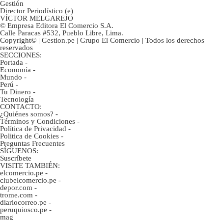
Gestión
Director Periodístico (e)
VÍCTOR MELGAREJO
© Empresa Editora El Comercio S.A.
Calle Paracas #532, Pueblo Libre, Lima.
Copyright© | Gestion.pe | Grupo El Comercio | Todos los derechos
reservados
SECCIONES:
Portada
-
Economía
-
Mundo
-
Perú
-
Tu Dinero
-
Tecnología
CONTACTO:
¿Quiénes somos?
-
Términos y Condiciones
-
Política de Privacidad
-
Politica de Cookies
-
Preguntas Frecuentes
SÍGUENOS:
Suscríbete
VISITE TAMBIÉN:
elcomercio.pe
-
clubelcomercio.pe
-
depor.com
-
trome.com
-
diariocorreo.pe
-
peruquiosco.pe
-
mag