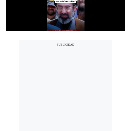
Notas Contratadas
Podcast
Gestión TV
Videos
Fotogalerías
gestion.pe
¿quiénes
Somos?
Términos
Y
Condiciones
Política
De
Privacidad