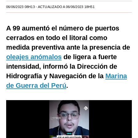
06/06/2023 08H13
- ACTUALIZADO A 06/06/2023 18H51
Moda
Estilos
A 99 aumentó el número de puertos
Mundo
cerrados en todo el litoral como
medida preventiva ante la presencia de
EEUU
oleajes anómalos
de ligera a fuerte
México
intensidad, informó la Dirección de
España
Hidrografía y Navegación de la
Marina
Internacional
de Guerra del Perú
.
Tecnología
Club del Suscriptor
Mix
G de Gestión