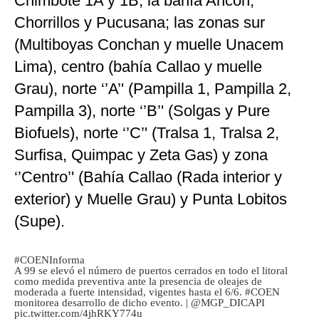
Chimbote 1A y 1B; la bahía Ancón,
Chorrillos y Pucusana; las zonas sur
(Multiboyas Conchan y muelle Unacem
Lima), centro (bahía Callao y muelle
Grau), norte ‘’A’' (Pampilla 1, Pampilla 2,
Pampilla 3), norte ‘’B’' (Solgas y Pure
Biofuels), norte ‘’C’' (Tralsa 1, Tralsa 2,
Surfisa, Quimpac y Zeta Gas) y zona
‘’Centro’' (Bahía Callao (Rada interior y
exterior) y Muelle Grau) y Punta Lobitos
(Supe).
#COENInforma
A 99 se elevó el número de puertos cerrados en todo el litoral
como medida preventiva ante la presencia de oleajes de
moderada a fuerte intensidad, vigentes hasta el 6/6.
#COEN
monitorea desarrollo de dicho evento. |
@MGP_DICAPI
pic.twitter.com/4jhRKY774u