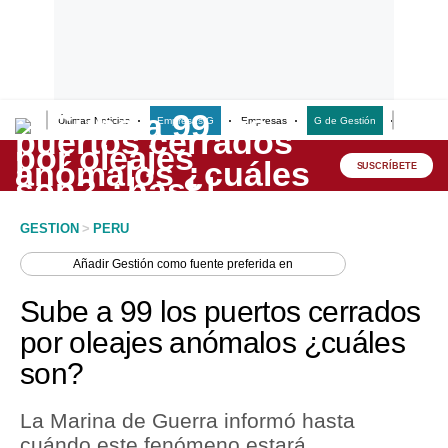
Últimas Noticias
Empresas G
Empresas
G de Gestión
Finanzas
Lo último
Peru Quiosco
SUSCRÍBETE
Portada
GESTION
>
PERU
Empresas
Añadir
Gestión
como fuente preferida en
Management & Empleo
Sube a 99 los puertos cerrados
Economía
por oleajes anómalos ¿cuáles
son?
Mercados
Perú
La Marina de Guerra informó hasta
cuándo este fenómeno estará
Política