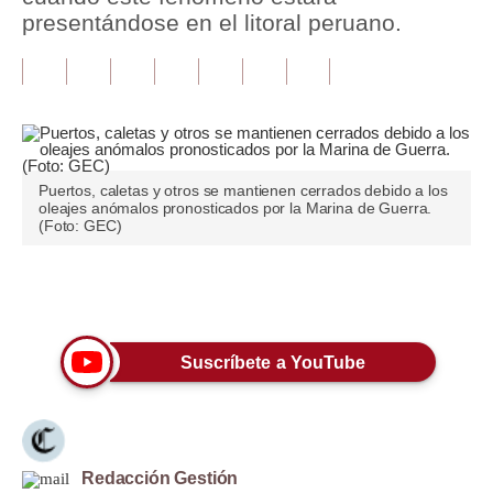
presentándose en el litoral peruano.
Tu Dinero
Finanzas Personales
Inmobiliarias
Plus G
Puertos, caletas y otros se mantienen cerrados debido a los
oleajes anómalos pronosticados por la Marina de Guerra.
Opinión
(Foto: GEC)
Editorial
Únete a nuestro canal
Pregunta de hoy
Blogs
Suscríbete a YouTube
Tendencias
Lujo
Redacción Gestión
Viajes