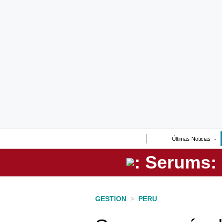
Lo último
Peru Quiosco
Portada
Empresas
Management & Empleo
Economía
Últimas Noticias
Mercados
Perú
Política
GESTION
>
PERU
Tu Dinero