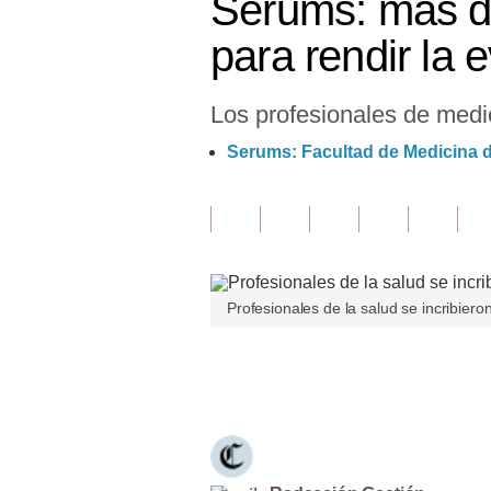
Serums: más de
Finanzas Personales
para rendir la 
Inmobiliarias
Los profesionales de medic
Plus G
Serums: Facultad de Medicina d
Opinión
Editorial
Pregunta de hoy
Blogs
Profesionales de la salud se incribier
Tendencias
Únete a nuestro canal
Lujo
Viajes
Moda