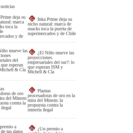
 noticias
G
Inka Prime deja su
nicho natural: marca de
snacks toca la puerta de
supermercados y de Chile
G
¿El Niño mueve las
proyecciones
empresariales del sur?: lo
que esperan ISM y
Michell & Cía
G
Plantas
procesadoras de oro en la
mira del Minem: la
propuesta contra la
minería ilegal
G
¿Un premio a