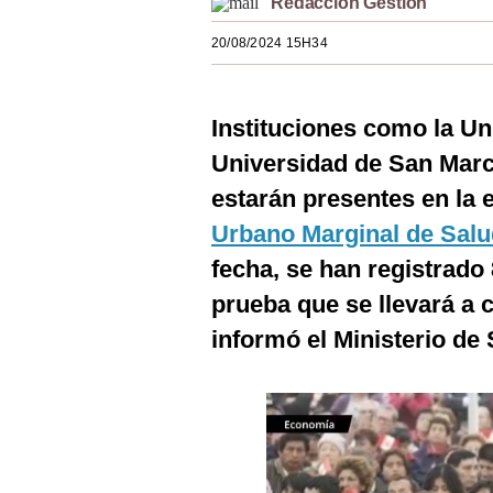
Redacción Gestión
Estilos
20/08/2024 15H34
Mundo
EEUU
Instituciones como la U
México
Universidad de San Marco
estarán presentes en la 
España
Urbano Marginal de Sal
Internacional
fecha, se han registrado
Tecnología
prueba que se llevará a 
Club del Suscriptor
informó el Ministerio de 
Mix
G de Gestión
Notas Contratadas