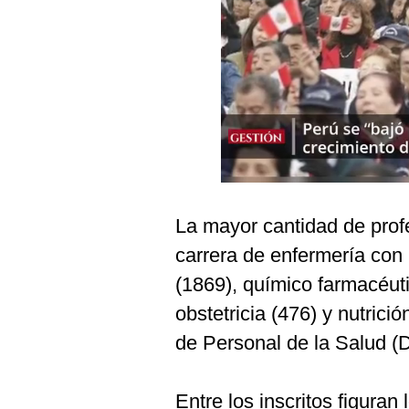
Podcast
Gestión TV
Videos
Fotogalerías
gestion.pe
La mayor cantidad de profe
¿quiénes
Somos?
carrera de enfermería con 
Términos
(1869), químico farmacéuti
Y
Condiciones
obstetricia (476) y nutrici
Política
de Personal de la Salud (D
De
Privacidad
Politica
Entre los inscritos figura