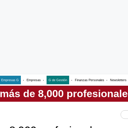
Empresas G
Empresas
G de Gestión
Finanzas Personales
Newsletters