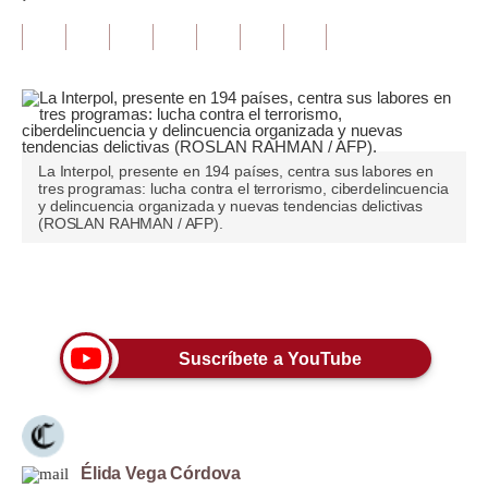
Tu Dinero
Finanzas Personales
Inmobiliarias
Plus G
La Interpol, presente en 194 países, centra sus labores en
tres programas: lucha contra el terrorismo, ciberdelincuencia
y delincuencia organizada y nuevas tendencias delictivas
Opinión
(ROSLAN RAHMAN / AFP).
Editorial
Únete a nuestro canal
Pregunta de hoy
Blogs
Suscríbete a YouTube
Tendencias
Lujo
Élida Vega Córdova
Viajes