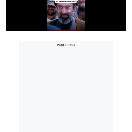
Notas Contratadas
Podcast
Gestión TV
Videos
Fotogalerías
gestion.pe
¿quiénes
Somos?
Términos
Y
Condiciones
Política
De
Privacidad