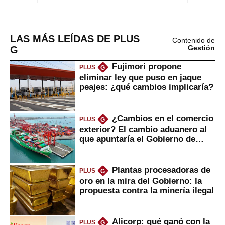
LAS MÁS LEÍDAS DE PLUS
Contenido de
G
Gestión
Fujimori propone
PLUS
G
eliminar ley que puso en jaque
peajes: ¿qué cambios implicaría?
¿Cambios en el comercio
PLUS
G
exterior? El cambio aduanero al
que apuntaría el Gobierno de
Fujimori
Plantas procesadoras de
PLUS
G
oro en la mira del Gobierno: la
propuesta contra la minería ilegal
Alicorp: qué ganó con la
PLUS
G