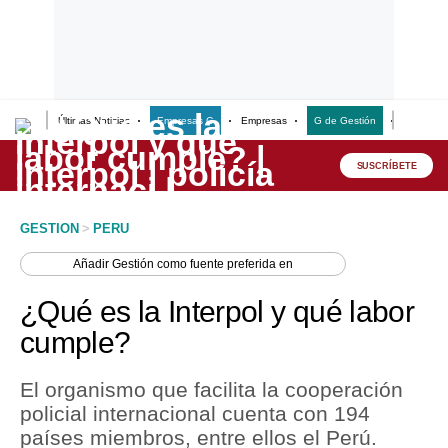
Últimas Noticias
Empresas G
Empresas
G de Gestión
Finanzas
Lo último
Peru Quiosco
SUSCRÍBETE
Portada
GESTION
>
PERU
Empresas
Añadir
Gestión
como fuente preferida en
Management & Empleo
¿Qué es la Interpol y qué labor
Economía
cumple?
Mercados
El organismo que facilita la cooperación
Perú
policial internacional cuenta con 194
países miembros, entre ellos el Perú.
Política