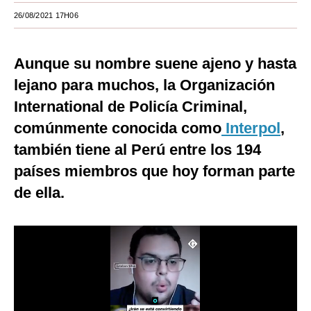
26/08/2021 17H06
Moda
Estilos
Aunque su nombre suene ajeno y hasta
Mundo
lejano para muchos, la Organización
International de Policía Criminal,
EEUU
comúnmente conocida como
Interpol
,
México
también tiene al Perú entre los 194
España
países miembros que hoy forman parte
Internacional
de ella.
Tecnología
Club del Suscriptor
Mix
G de Gestión