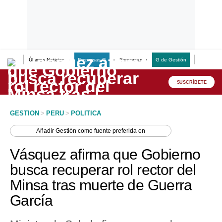
Últimas Noticias
Empresas G
Empresas
G de Gestión
Finanzas
Lo último
Peru Quiosco
SUSCRÍBETE
Portada
GESTION
>
PERU
>
POLITICA
Empresas
Añadir
Gestión
como fuente preferida en
Management & Empleo
Vásquez afirma que Gobierno
Economía
busca recuperar rol rector del
Minsa tras muerte de Guerra
Mercados
García
Perú
Política