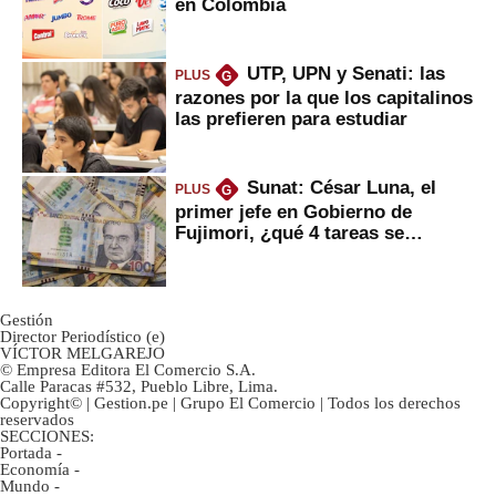
en Colombia
UTP, UPN y Senati: las
PLUS
G
razones por la que los capitalinos
las prefieren para estudiar
Sunat: César Luna, el
PLUS
G
primer jefe en Gobierno de
Fujimori, ¿qué 4 tareas se
marcan urgentes?
Gestión
Director Periodístico (e)
VÍCTOR MELGAREJO
© Empresa Editora El Comercio S.A.
Calle Paracas #532, Pueblo Libre, Lima.
Copyright© | Gestion.pe | Grupo El Comercio | Todos los derechos
reservados
SECCIONES:
Portada
-
Economía
-
Mundo
-