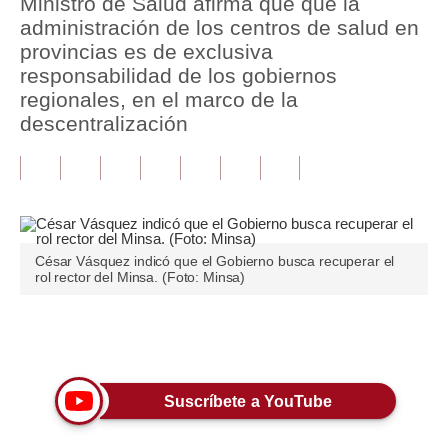
Ministro de Salud afirma que que la
administración de los centros de salud en
Tu Dinero
provincias es de exclusiva
responsabilidad de los gobiernos
Finanzas Personales
regionales, en el marco de la
Inmobiliarias
descentralización
Plus G
Opinión
Editorial
César Vásquez indicó que el Gobierno busca recuperar el
rol rector del Minsa. (Foto: Minsa)
Pregunta de hoy
Blogs
Únete a nuestro canal
Tendencias
Lujo
Suscríbete a YouTube
Viajes