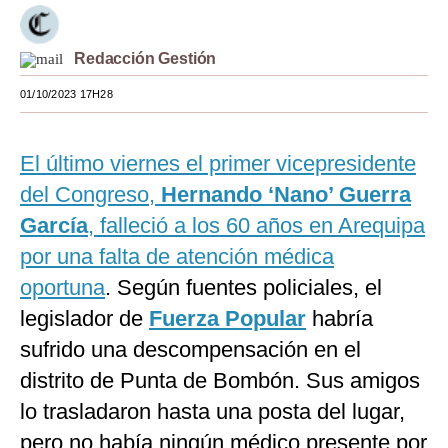
Moda
Redacción Gestión
Estilos
01/10/2023 17H28
Mundo
EEUU
El último viernes el primer vicepresidente
México
del Congreso,
Hernando ‘Nano’ Guerra
García
, falleció a los 60 años en Arequipa
España
por una falta de atención médica
Internacional
oportuna
. Según fuentes policiales, el
Tecnología
legislador de
Fuerza Popular
habría
sufrido una descompensación en el
Club del Suscriptor
distrito de Punta de Bombón. Sus amigos
Mix
lo trasladaron hasta una posta del lugar,
G de Gestión
pero no había ningún médico presente por