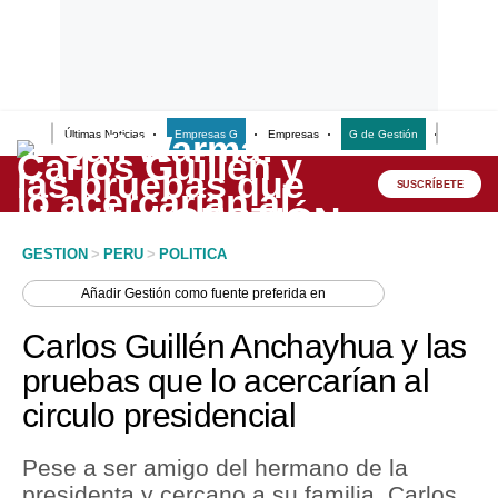
Últimas Noticias
Empresas G
Empresas
G de Gestión
Finanzas
Lo último
Peru Quiosco
SUSCRÍBETE
Portada
GESTION
>
PERU
>
POLITICA
Empresas
Añadir
Gestión
como fuente preferida en
Management & Empleo
Carlos Guillén Anchayhua y las
Economía
pruebas que lo acercarían al
circulo presidencial
Mercados
Perú
Pese a ser amigo del hermano de la
presidenta y cercano a su familia, Carlos
Política