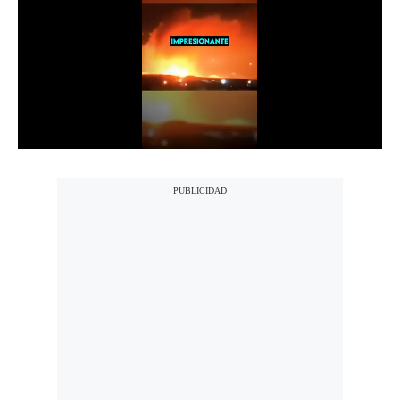
Notas Contratadas
Podcast
Gestión TV
Videos
Fotogalerías
gestion.pe
¿quiénes
Somos?
Términos
Y
Condiciones
Política
De
Privacidad