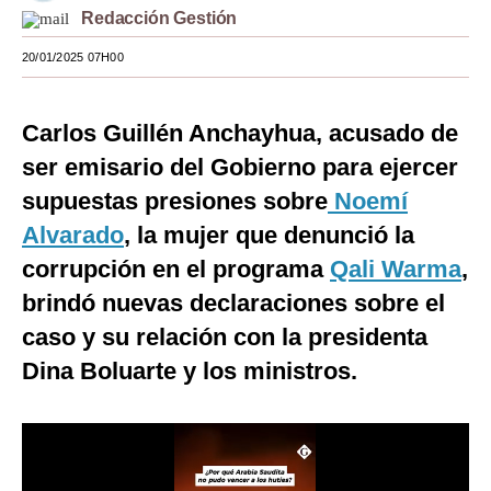
Redacción Gestión
Moda
20/01/2025 07H00
Estilos
Mundo
Carlos Guillén Anchayhua, acusado de
ser emisario del Gobierno para ejercer
EEUU
supuestas presiones sobre
Noemí
México
Alvarado
, la mujer que denunció la
España
corrupción en el programa
Qali Warma
,
Internacional
brindó nuevas declaraciones sobre el
caso y su relación con la presidenta
Tecnología
Dina Boluarte y los ministros.
Club del Suscriptor
Mix
G de Gestión