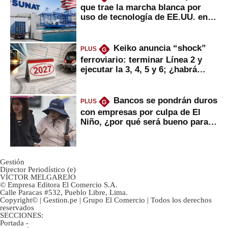
que trae la marcha blanca por
uso de tecnología de EE.UU. en
mercancías
Keiko anuncia “shock”
PLUS
G
ferroviario: terminar Línea 2 y
ejecutar la 3, 4, 5 y 6; ¿habrá
avances?
Bancos se pondrán duros
PLUS
G
con empresas por culpa de El
Niño, ¿por qué será bueno para
ahorristas?
Gestión
Director Periodístico (e)
VÍCTOR MELGAREJO
© Empresa Editora El Comercio S.A.
Calle Paracas #532, Pueblo Libre, Lima.
Copyright© | Gestion.pe | Grupo El Comercio | Todos los derechos
reservados
SECCIONES:
Portada
-