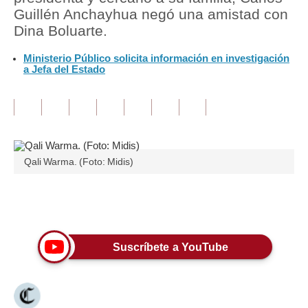
Guillén Anchayhua negó una amistad con
Tu Dinero
Dina Boluarte.
Finanzas Personales
Ministerio Público solicita información en investigación
a Jefa del Estado
Inmobiliarias
Plus G
Opinión
Qali Warma. (Foto: Midis)
Editorial
Pregunta de hoy
Únete a nuestro canal
Blogs
Tendencias
Suscríbete a YouTube
Lujo
Viajes