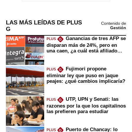
LAS MÁS LEÍDAS DE PLUS
Contenido de
G
Gestión
Ganancias de tres AFP se
PLUS
G
disparan más de 24%, pero en
una caen, ¿a cuál está afiliado
usted?
Fujimori propone
PLUS
G
eliminar ley que puso en jaque
peajes: ¿qué cambios implicaría?
UTP, UPN y Senati: las
PLUS
G
razones por la que los capitalinos
las prefieren para estudiar
Puerto de Chancay: lo
PLUS
G