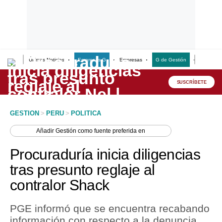
Últimas Noticias
Empresas G
Empresas
G de Gestión
Finanzas
Lo último
Peru Quiosco
SUSCRÍBETE
Portada
GESTION
>
PERU
>
POLITICA
Empresas
Añadir
Gestión
como fuente preferida en
Management & Empleo
Procuraduría inicia diligencias
Economía
tras presunto reglaje al
contralor Shack
Mercados
Perú
PGE informó que se encuentra recabando
información con respecto a la denuncia
Política