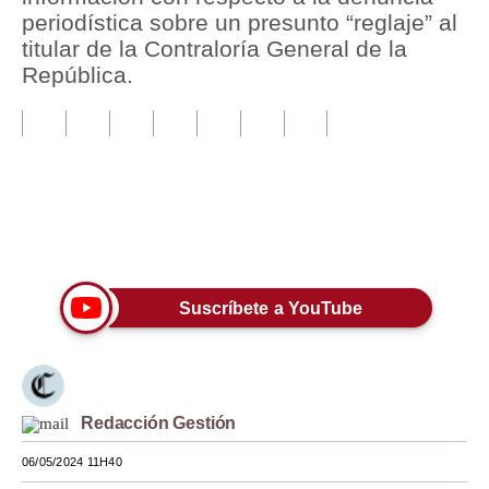
periodística sobre un presunto “reglaje” al
Tu Dinero
titular de la Contraloría General de la
República.
Finanzas Personales
Inmobiliarias
Plus G
Opinión
Únete a nuestro canal
Editorial
Pregunta de hoy
Suscríbete a YouTube
Blogs
Tendencias
Redacción Gestión
Lujo
06/05/2024 11H40
Viajes