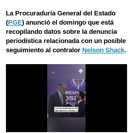
Moda
La Procuraduría General del Estado
Estilos
(
PGE
) anunció el domingo que está
recopilando datos sobre la denuncia
Mundo
periodística relacionada con un posible
EEUU
seguimiento al contralor
Nelson Shack
.
México
España
Internacional
Tecnología
Club del Suscriptor
Mix
G de Gestión