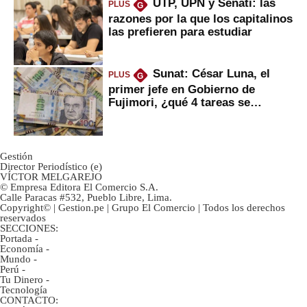
UTP, UPN y Senati: las
PLUS
G
razones por la que los capitalinos
las prefieren para estudiar
Sunat: César Luna, el
PLUS
G
primer jefe en Gobierno de
Fujimori, ¿qué 4 tareas se
marcan urgentes?
Gestión
Director Periodístico (e)
VÍCTOR MELGAREJO
© Empresa Editora El Comercio S.A.
Calle Paracas #532, Pueblo Libre, Lima.
Copyright© | Gestion.pe | Grupo El Comercio | Todos los derechos
reservados
SECCIONES:
Portada
-
Economía
-
Mundo
-
Perú
-
Tu Dinero
-
Tecnología
CONTACTO: