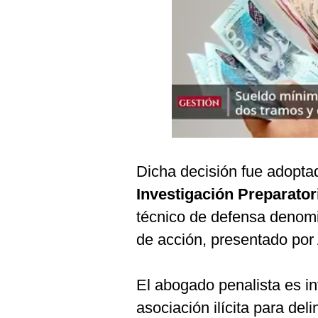
Podcast
Gestión TV
Videos
Fotogalerías
gestion.pe
Dicha decisión fue adopta
¿quiénes
Investigación Preparator
Somos?
técnico de defensa denom
Términos
Y
de acción, presentado por
Condiciones
Política
De
El abogado penalista es in
Privacidad
asociación ilícita para del
Politica