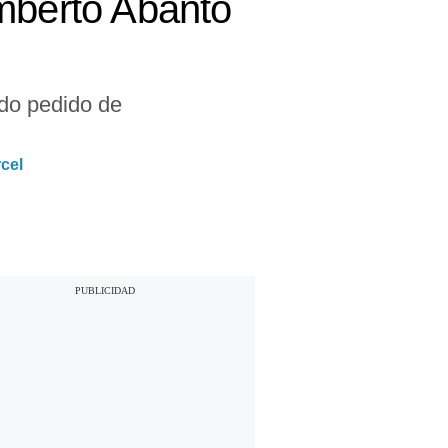
umberto Abanto
ado pedido de
cel