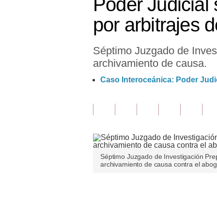
Poder Judicial
Finanzas Personales
por arbitrajes 
Inmobiliarias
Séptimo Juzgado de Invest
Plus G
archivamiento de causa.
Opinión
Caso Interoceánica: Poder Judi
Editorial
Pregunta de hoy
Blogs
Tendencias
Séptimo Juzgado de Investigación Prep
archivamiento de causa contra el abog
Lujo
Viajes
Únete a nuestro canal
Moda