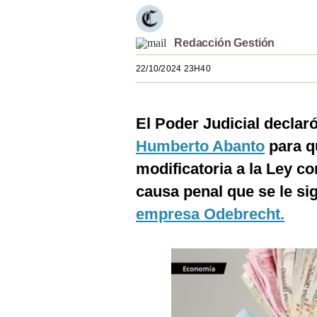
Estilos
Mundo
Redacción Gestión
22/10/2024 23H40
EEUU
México
El Poder Judicial declar
España
Humberto Abanto
para qu
Internacional
modificatoria a la Ley c
Tecnología
causa penal que se le si
empresa Odebrecht.
Club del Suscriptor
Mix
G de Gestión
Notas Contratadas