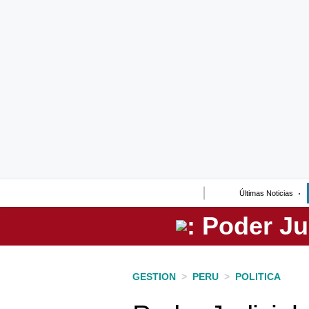
Lo último
Peru Quiosco
Portada
Empresas
Management & Empleo
Economía
Últimas Noticias
Mercados
Perú
Política
GESTION
>
PERU
>
POLITICA
Tu Dinero