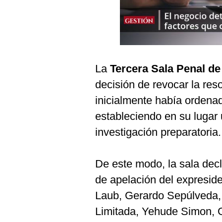
Podcast
Gestión TV
00:00
/
01:00
Videos
Fotogalerías
La
Tercera Sala Penal d
decisión de revocar la res
inicialmente había ordena
gestion.pe
estableciendo en su lugar
¿quiénes
investigación preparatoria.
Somos?
Términos
Y
De este modo, la sala decl
Condiciones
de apelación del expreside
Política
De
Laub, Gerardo Sepúlveda, 
Privacidad
Limitada, Yehude Simon, Gi
Politica