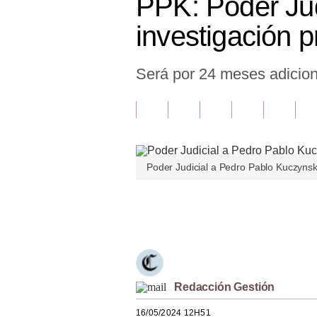
PPK: Poder Jud
Finanzas Personales
investigación p
Inmobiliarias
Será por 24 meses adicion
Plus G
Opinión
Editorial
Pregunta de hoy
Poder Judicial a Pedro Pablo Kuczynsk
Blogs
Únete a nuestro canal
Tendencias
Lujo
Viajes
Redacción Gestión
Moda
16/05/2024 12H51