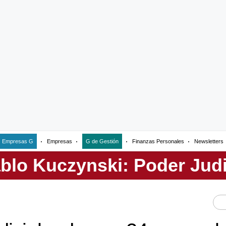
Empresas G
Empresas
G de Gestión
Finanzas Personales
Newsletters