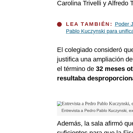
De
Carolina Trivelli y Alfredo 
Cookies
Preguntas
Frecuentes
LEA TAMBIÉN:
Poder J
Pablo Kuczynski para unifi
El colegiado consideró que
justifica una ampliación de
el término de
32 meses ot
resultaba desproporcion
Entrevista a Pedro Pablo Kuczynski, e
Además, la sala afirmó q
suficientes para que la Fis