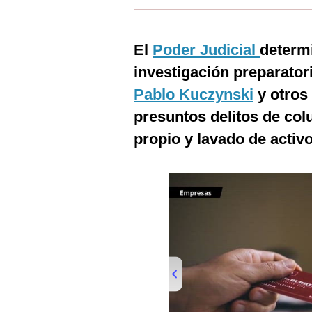
Estilos
Mundo
El
Poder Judicial
determ
investigación preparator
EEUU
Pablo Kuczynski
y otros
México
presuntos delitos de co
España
propio y lavado de activo
Internacional
Tecnología
Club del Suscriptor
Mix
G de Gestión
Notas Contratadas