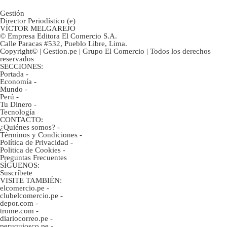
Gestión
Director Periodístico (e)
VÍCTOR MELGAREJO
© Empresa Editora El Comercio S.A.
Calle Paracas #532, Pueblo Libre, Lima.
Copyright© | Gestion.pe | Grupo El Comercio | Todos los derechos
reservados
SECCIONES:
Portada
-
Economía
-
Mundo
-
Perú
-
Tu Dinero
-
Tecnología
CONTACTO:
¿Quiénes somos?
-
Términos y Condiciones
-
Política de Privacidad
-
Politica de Cookies
-
Preguntas Frecuentes
SÍGUENOS:
Suscríbete
VISITE TAMBIÉN:
elcomercio.pe
-
clubelcomercio.pe
-
depor.com
-
trome.com
-
diariocorreo.pe
-
peruquiosco.pe
-