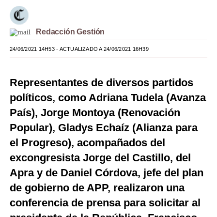
Moda
Redacción Gestión
Estilos
24/06/2021 14H53
- ACTUALIZADO A 24/06/2021 16H39
Mundo
EEUU
Representantes de diversos partidos
México
políticos, como Adriana Tudela (Avanza
País), Jorge Montoya (Renovación
España
Popular), Gladys Echaíz (Alianza para
Internacional
el Progreso), acompañados del
Tecnología
excongresista Jorge del Castillo, del
Club del Suscriptor
Apra y de Daniel Córdova, jefe del plan
de gobierno de APP, realizaron una
Mix
conferencia de prensa para solicitar al
G de Gestión