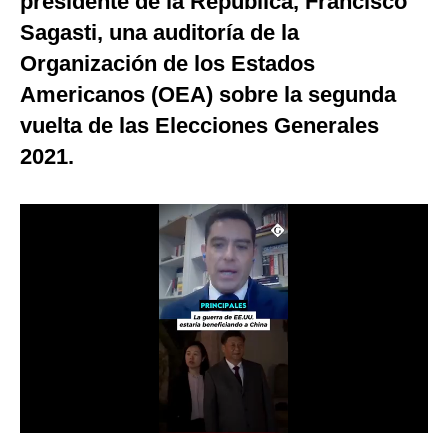
presidente de la República, Francisco
Notas Contratadas
Sagasti, una auditoría de la
Organización de los Estados
Podcast
Americanos (OEA) sobre la segunda
Gestión TV
vuelta de las Elecciones Generales
Videos
2021.
Fotogalerías
gestion.pe
¿quiénes
Somos?
Términos
Y
Condiciones
Política
De
Privacidad