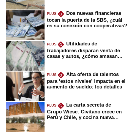
gobierno
Dos nuevas financieras
PLUS
G
tocan la puerta de la SBS, ¿cuál
es su conexión con cooperativas?
Utilidades de
PLUS
G
trabajadores disparan venta de
casas y autos, ¿cómo amasan
tanta liquidez?
Alta oferta de talentos
PLUS
G
para ‘estos niveles’ impacta en el
aumento de sueldo: los detalles
La carta secreta de
PLUS
G
Grupo Wiese: Civitano crece en
Perú y Chile, y cocina nueva
marca