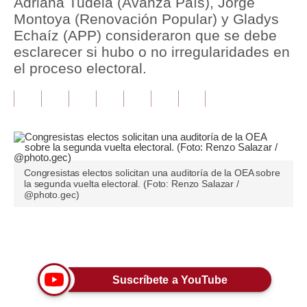
Adriana Tudela (Avanza País), Jorge
Montoya (Renovación Popular) y Gladys
Tu Dinero
Echaíz (APP) consideraron que se debe
esclarecer si hubo o no irregularidades en
Finanzas Personales
el proceso electoral.
Inmobiliarias
Plus G
Opinión
Editorial
Congresistas electos solicitan una auditoría de la OEA sobre
la segunda vuelta electoral. (Foto: Renzo Salazar /
Pregunta de hoy
@photo.gec)
Blogs
Únete a nuestro canal
Tendencias
Lujo
Suscríbete a YouTube
Viajes