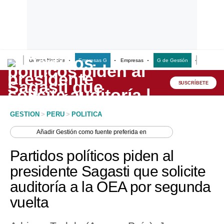
Últimas Noticias
Empresas G
Empresas
G de Gestión
Finanzas
Lo último
Peru Quiosco
SUSCRÍBETE
Portada
GESTION
>
PERU
>
POLITICA
Empresas
Añadir
Gestión
como fuente preferida en
Management & Empleo
Partidos políticos piden al
Economía
presidente Sagasti que solicite
auditoría a la OEA por segunda
Mercados
vuelta
Perú
Política