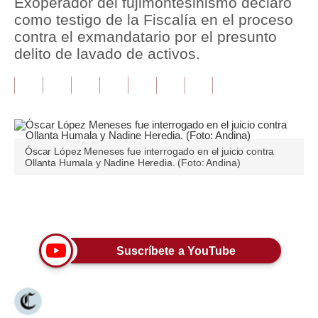
Exoperador del fujimontesinismo declaró
como testigo de la Fiscalía en el proceso
Tu Dinero
contra el exmandatario por el presunto
delito de lavado de activos.
Finanzas Personales
Inmobiliarias
Plus G
Opinión
Óscar López Meneses fue interrogado en el juicio contra
Ollanta Humala y Nadine Heredia. (Foto: Andina)
Editorial
Pregunta de hoy
Únete a nuestro canal
Blogs
Suscríbete a YouTube
Tendencias
Lujo
Viajes