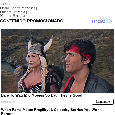
TAGS
Óscar López Meneses
|
Ollanta Humala
|
Nadine Heredia