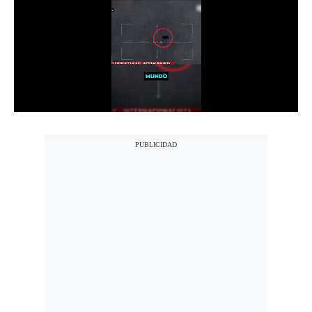
Notas Contratadas
Podcast
Gestión TV
Videos
Fotogalerías
gestion.pe
¿quiénes
Somos?
Términos
Y
Condiciones
Política
De
Privacidad