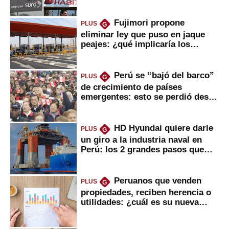
usted?
Fujimori propone
PLUS
G
eliminar ley que puso en jaque
peajes: ¿qué implicaría los
usuarios?
Perú se “bajó del barco”
PLUS
G
de crecimiento de países
emergentes: esto se perdió desde
2022
HD Hyundai quiere darle
PLUS
G
un giro a la industria naval en
Perú: los 2 grandes pasos que
daría
Peruanos que venden
PLUS
G
propiedades, reciben herencia o
utilidades: ¿cuál es su nueva
inversión clave?