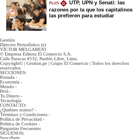
UTP, UPN y Senati: las
PLUS
G
razones por la que los capitalinos
las prefieren para estudiar
Gestión
Director Periodístico (e)
VÍCTOR MELGAREJO
© Empresa Editora El Comercio S.A.
Calle Paracas #532, Pueblo Libre, Lima.
Copyright© | Gestion.pe | Grupo El Comercio | Todos los derechos
reservados
SECCIONES:
Portada
-
Economía
-
Mundo
-
Perú
-
Tu Dinero
-
Tecnología
CONTACTO:
¿Quiénes somos?
-
Términos y Condiciones
-
Política de Privacidad
-
Politica de Cookies
-
Preguntas Frecuentes
SÍGUENOS:
Suscríbete