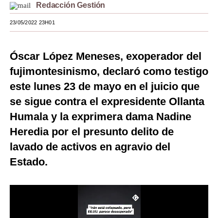
Redacción Gestión
Moda
23/05/2022 23H01
Estilos
Mundo
Óscar López Meneses, exoperador del
fujimontesinismo, declaró como testigo
EEUU
este lunes 23 de mayo en el juicio que
México
se sigue contra el expresidente Ollanta
España
Humala y la exprimera dama Nadine
Heredia por el presunto delito de
Internacional
lavado de activos en agravio del
Tecnología
Estado.
Club del Suscriptor
Mix
G de Gestión