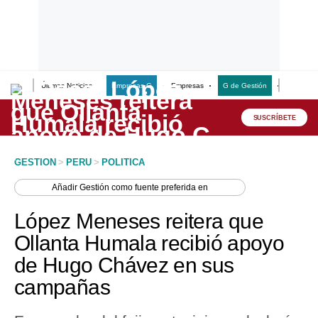
Últimas Noticias
Empresas G
Empresas
G de Gestión
Finanzas
Lo último
Peru Quiosco
SUSCRÍBETE
Portada
GESTION
>
PERU
>
POLITICA
Empresas
Añadir
Gestión
como fuente preferida en
Management & Empleo
López Meneses reitera que
Economía
Ollanta Humala recibió apoyo
de Hugo Chávez en sus
Mercados
campañas
Perú
Política