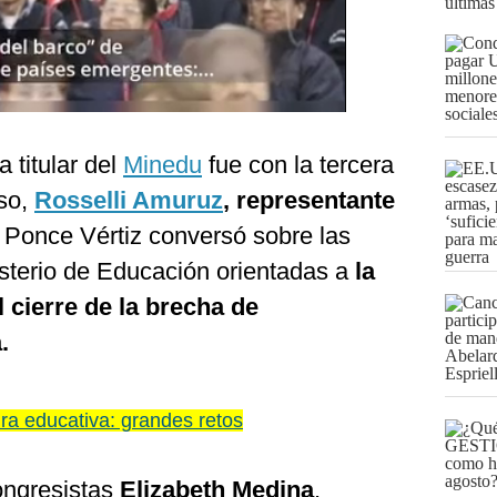
últimas
a titular del
Minedu
fue con la tercera
eso,
Rosselli Amuruz
, representante
, Ponce Vértiz conversó sobre las
isterio de Educación orientadas a
la
 cierre de la brecha de
.
ra educativa: grandes retos
ongresistas
Elizabeth Medina
,