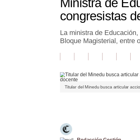
Ministra de Ed
Finanzas Personales
congresistas d
Inmobiliarias
La ministra de Educación,
Plus G
Bloque Magisterial, entre 
Opinión
Editorial
Pregunta de hoy
Blogs
Titular del Minedu busca articular acci
Tendencias
Únete a nuestro canal
Lujo
Viajes
Moda
Redacción Gestión