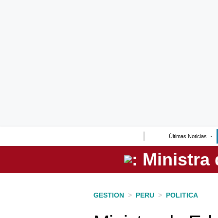
Lo último
Peru Quiosco
Portada
Empresas
Management & Empleo
Economía
Últimas Noticias
Mercados
Perú
Política
GESTION
>
PERU
>
POLITICA
Tu Dinero