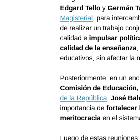
De
Cookies
Edgard Tello
y
Germán T
Preguntas
Magisterial
, para intercam
Frecuentes
de realizar un trabajo con
calidad e
impulsar políti
calidad de la enseñanza
,
educativos, sin afectar la 
Posteriormente, en un enc
Comisión de Educación,
de la República
,
José Bal
importancia de
fortalecer
meritocracia
en el sistem
Luego de estas reuniones, 