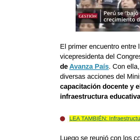
Podcast
Gestión TV
Videos
Fotogalerías
El primer encuentro entre l
vicepresidenta del Congr
de
Avanza País
. Con ella
gestion.pe
diversas acciones del Min
¿quiénes
Somos?
capacitación docente y el
infraestructura educativa
Términos
Y
Condiciones
Política
LEA TAMBIÉN: Infraestructu
De
Privacidad
Politica
Luego se reunió con los c