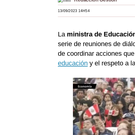
Estilos
13/09/2023 14H54
Mundo
EEUU
La
ministra de Educación
México
serie de reuniones de diá
de coordinar acciones que 
España
educación
y el respeto a l
Internacional
Tecnología
Club del Suscriptor
Mix
G de Gestión
Notas Contratadas