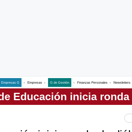
Empresas G
Empresas
G de Gestión
Finanzas Personales
Newsletters