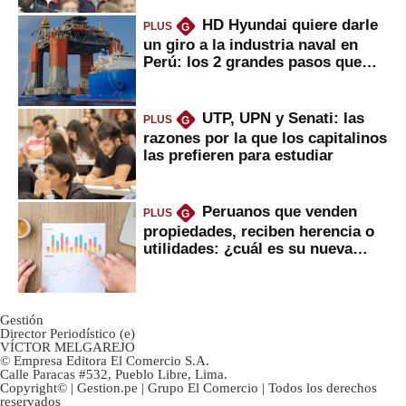
HD Hyundai quiere darle
PLUS
G
un giro a la industria naval en
Perú: los 2 grandes pasos que
daría
UTP, UPN y Senati: las
PLUS
G
razones por la que los capitalinos
las prefieren para estudiar
Peruanos que venden
PLUS
G
propiedades, reciben herencia o
utilidades: ¿cuál es su nueva
inversión clave?
Gestión
Director Periodístico (e)
VÍCTOR MELGAREJO
© Empresa Editora El Comercio S.A.
Calle Paracas #532, Pueblo Libre, Lima.
Copyright© | Gestion.pe | Grupo El Comercio | Todos los derechos
reservados