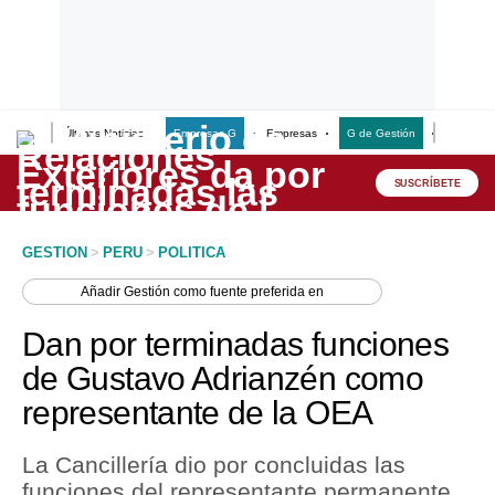
Últimas Noticias
Empresas G
Empresas
G de Gestión
Finanzas
Lo último
Peru Quiosco
SUSCRÍBETE
Portada
GESTION
>
PERU
>
POLITICA
Empresas
Añadir
Gestión
como fuente preferida en
Management & Empleo
Dan por terminadas funciones
Economía
de Gustavo Adrianzén como
representante de la OEA
Mercados
Perú
La Cancillería dio por concluidas las
funciones del representante permanente
Política