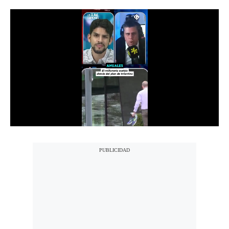
Notas Contratadas
Podcast
Gestión TV
Videos
Fotogalerías
gestion.pe
¿quiénes
Somos?
Términos
Y
Condiciones
Política
De
Privacidad