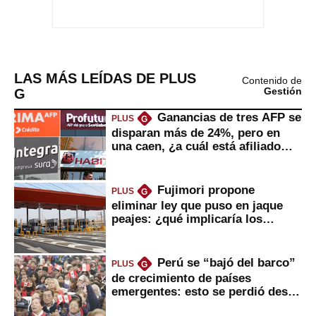
LAS MÁS LEÍDAS DE PLUS
Contenido de
G
Gestión
Ganancias de tres AFP se
PLUS
G
disparan más de 24%, pero en
una caen, ¿a cuál está afiliado
usted?
Fujimori propone
PLUS
G
eliminar ley que puso en jaque
peajes: ¿qué implicaría los
usuarios?
Perú se “bajó del barco”
PLUS
G
de crecimiento de países
emergentes: esto se perdió desde
2022