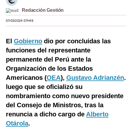
Moda
Redacción Gestión
Estilos
07/03/2024 07H49
Mundo
El
Gobierno
dio por concluidas las
EEUU
funciones del representante
México
permanente del Perú ante la
Organización de los Estados
España
Americanos (
OEA
),
Gustavo Adrianzén
.
Internacional
luego que se oficializó su
Tecnología
nombramiento como nuevo presidente
Club del Suscriptor
del Consejo de Ministros, tras la
renuncia a dicho cargo de
Alberto
Mix
Otárola
.
G de Gestión