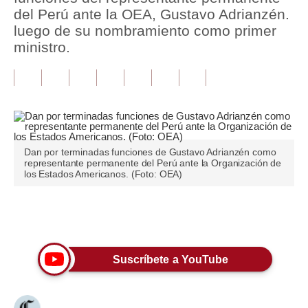
del Perú ante la OEA, Gustavo Adrianzén.
Tu Dinero
luego de su nombramiento como primer
ministro.
Finanzas Personales
Inmobiliarias
Plus G
Opinión
Dan por terminadas funciones de Gustavo Adrianzén como
representante permanente del Perú ante la Organización de
Editorial
los Estados Americanos. (Foto: OEA)
Pregunta de hoy
Únete a nuestro canal
Blogs
Tendencias
Suscríbete a YouTube
Lujo
Viajes