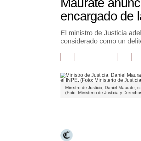
Maurate anunc
Finanzas Personales
encargado de l
Inmobiliarias
El ministro de Justicia ad
Plus G
considerado como un deli
Opinión
Editorial
Pregunta de hoy
Blogs
Ministro de Justicia, Daniel Maurate, 
(Foto: Ministerio de Justicia y Derec
Tendencias
Lujo
Únete a nuestro canal
Viajes
Moda