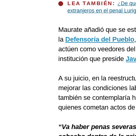
De
LEA TAMBIÉN:
¿De qué
Cookies
extranjeros en el penal Lur
Preguntas
Frecuentes
Maurate añadió que se es
la
Defensoría del Pueblo
actúen como veedores del 
institución que preside
Jav
A su juicio, en la reestru
mejorar las condiciones lab
también se contemplaría 
quienes cometan actos de 
“Va haber penas severas,