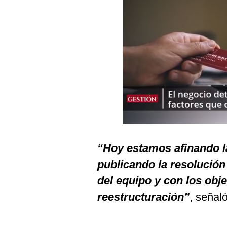
Podcast
Gestión TV
Videos
Fotogalerías
gestion.pe
¿quiénes
Somos?
“Hoy estamos afinando 
Términos
publicando la resolución
Y
Condiciones
del equipo y con los obj
Política
reestructuración”
, señal
De
Privacidad
Politica