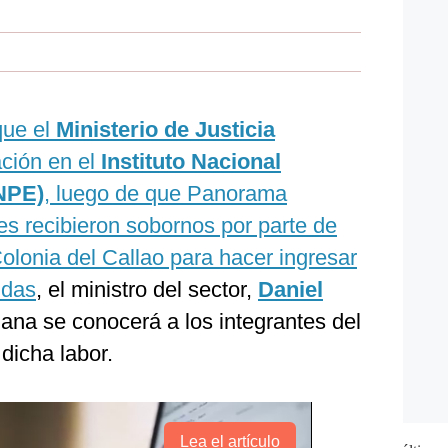
que el
Ministerio de Justicia
ación en el
Instituto Nacional
INPE)
, luego de que Panorama
es recibieron sobornos por parte de
Colonia del Callao para hacer ingresar
ldas
, el ministro del sector,
Daniel
ana se conocerá a los integrantes del
dicha labor.
Lea el artículo