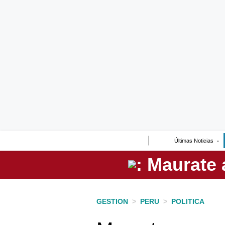
Lo último
Peru Quiosco
Portada
Empresas
Management & Empleo
Economía
Últimas Noticias
Mercados
Perú
Política
GESTION
>
PERU
>
POLITICA
Tu Dinero