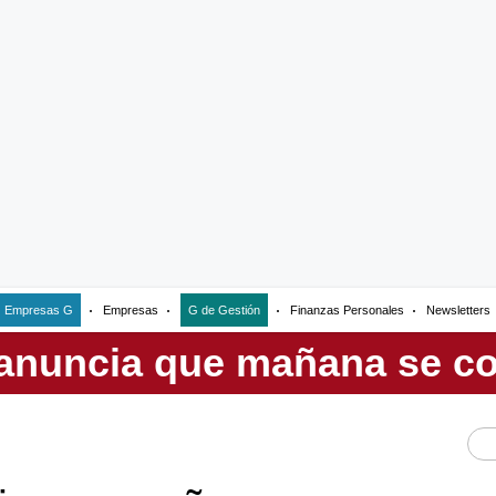
Empresas G
Empresas
G de Gestión
Finanzas Personales
Newsletters