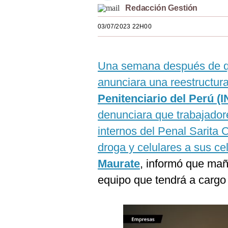
Redacción Gestión
Estilos
03/07/2023 22H00
Mundo
EEUU
Una semana después de 
México
anunciara una reestructur
España
Penitenciario del Perú (
Internacional
denunciara que trabajador
internos del Penal Sarita 
Tecnología
droga y celulares a sus ce
Club del Suscriptor
Maurate
, informó que mañ
Mix
equipo que tendrá a cargo 
G de Gestión
Notas Contratadas