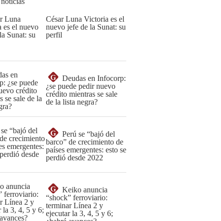
 noticias
César Luna Victoria es el
nuevo jefe de la Sunat: su
perfil
G
Deudas en Infocorp:
¿se puede pedir nuevo
crédito mientras se sale
de la lista negra?
G
Perú se “bajó del
barco” de crecimiento de
países emergentes: esto se
perdió desde 2022
G
Keiko anuncia
“shock” ferroviario:
terminar Línea 2 y
ejecutar la 3, 4, 5 y 6;