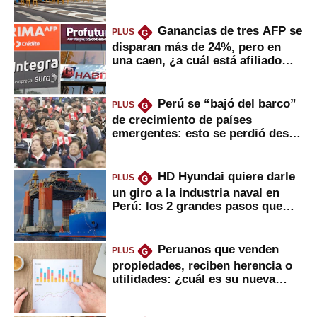
usuarios?
Ganancias de tres AFP se
PLUS
G
disparan más de 24%, pero en
una caen, ¿a cuál está afiliado
usted?
Perú se “bajó del barco”
PLUS
G
de crecimiento de países
emergentes: esto se perdió desde
2022
HD Hyundai quiere darle
PLUS
G
un giro a la industria naval en
Perú: los 2 grandes pasos que
daría
Peruanos que venden
PLUS
G
propiedades, reciben herencia o
utilidades: ¿cuál es su nueva
inversión clave?