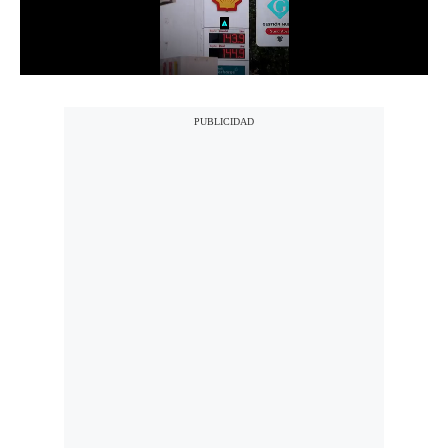
Notas Contratadas
Podcast
Gestión TV
Videos
Fotogalerías
gestion.pe
¿quiénes
Somos?
Términos
Y
Condiciones
Política
De
Privacidad