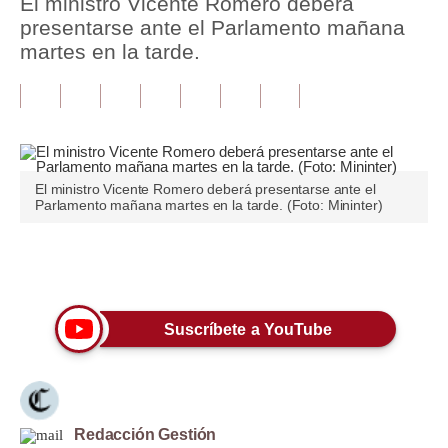
El ministro Vicente Romero deberá
presentarse ante el Parlamento mañana
Tu Dinero
martes en la tarde.
Finanzas Personales
Inmobiliarias
Plus G
El ministro Vicente Romero deberá presentarse ante el
Opinión
Parlamento mañana martes en la tarde. (Foto: Mininter)
Editorial
Únete a nuestro canal
Pregunta de hoy
Blogs
Suscríbete a YouTube
Tendencias
Lujo
Redacción Gestión
Viajes