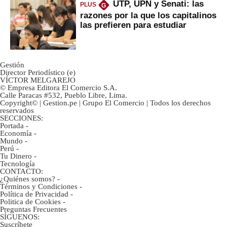
UTP, UPN y Senati: las
PLUS
G
razones por la que los capitalinos
las prefieren para estudiar
Gestión
Director Periodístico (e)
VÍCTOR MELGAREJO
© Empresa Editora El Comercio S.A.
Calle Paracas #532, Pueblo Libre, Lima.
Copyright© | Gestion.pe | Grupo El Comercio | Todos los derechos
reservados
SECCIONES:
Portada
-
Economía
-
Mundo
-
Perú
-
Tu Dinero
-
Tecnología
CONTACTO:
¿Quiénes somos?
-
Términos y Condiciones
-
Política de Privacidad
-
Politica de Cookies
-
Preguntas Frecuentes
SÍGUENOS:
Suscríbete