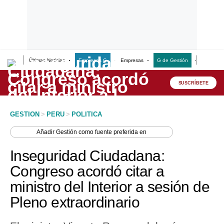
Últimas Noticias
Empresas G
Empresas
G de Gestión
Finanzas
Lo último
Peru Quiosco
SUSCRÍBETE
Portada
GESTION
>
PERU
>
POLITICA
Empresas
Añadir
Gestión
como fuente preferida en
Management & Empleo
Inseguridad Ciudadana:
Economía
Congreso acordó citar a
ministro del Interior a sesión de
Mercados
Pleno extraordinario
Perú
Política