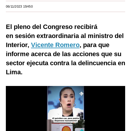
06/11/2023 15H50
Moda
Estilos
El pleno del Congreso recibirá
Mundo
en sesión extraordinaria al ministro del
Interior,
EEUU
Vicente Romero
, para que
informe acerca de las acciones que su
México
sector ejecuta contra la delincuencia en
España
Lima.
Internacional
Tecnología
Club del Suscriptor
Mix
G de Gestión