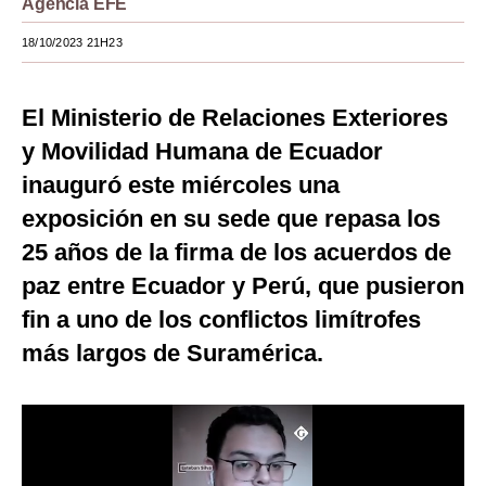
Agencia EFE
Moda
18/10/2023 21H23
Estilos
El Ministerio de Relaciones Exteriores
Mundo
y Movilidad Humana de Ecuador
EEUU
inauguró este miércoles una
México
exposición en su sede que repasa los
25 años de la firma de los acuerdos de
España
paz entre Ecuador y Perú, que pusieron
Internacional
fin a uno de los conflictos limítrofes
Tecnología
más largos de Suramérica.
Club del Suscriptor
Mix
G de Gestión