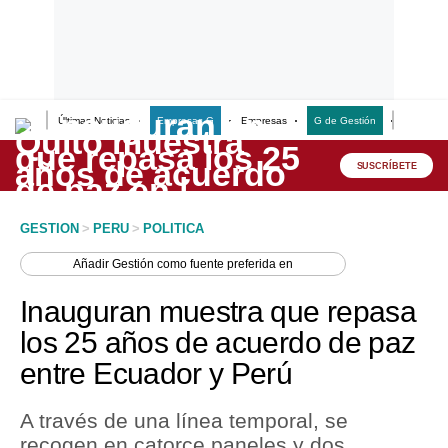
Últimas Noticias
Empresas G
Empresas
G de Gestión
Finanzas
Lo último
Peru Quiosco
SUSCRÍBETE
Portada
GESTION
>
PERU
>
POLITICA
Empresas
Añadir
Gestión
como fuente preferida en
Management & Empleo
Inauguran muestra que repasa
Economía
los 25 años de acuerdo de paz
entre Ecuador y Perú
Mercados
Perú
A través de una línea temporal, se
recogen en catorce paneles y dos
Política