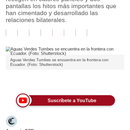
pantallas los hitos más importantes que
Tu Dinero
han cimentado y desarrollado las
relaciones bilaterales.
Finanzas Personales
Inmobiliarias
Plus G
Opinión
Aguas Verdes Tumbes se encuentra en la frontera con
Ecuador. (Foto: Shutterstock)
Editorial
Pregunta de hoy
Únete a nuestro canal
Blogs
Suscríbete a YouTube
Tendencias
Lujo
Viajes