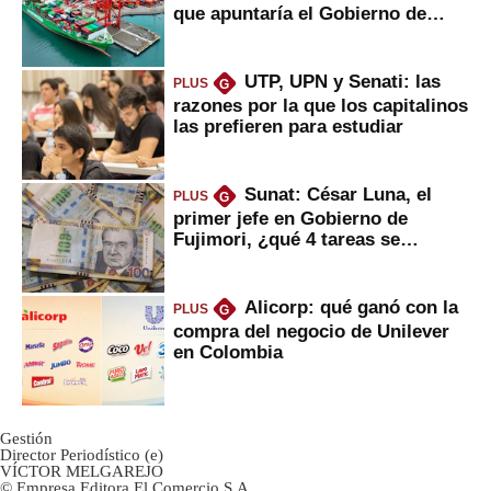
que apuntaría el Gobierno de
Fujimori
UTP, UPN y Senati: las
PLUS
G
razones por la que los capitalinos
las prefieren para estudiar
Sunat: César Luna, el
PLUS
G
primer jefe en Gobierno de
Fujimori, ¿qué 4 tareas se
marcan urgentes?
Alicorp: qué ganó con la
PLUS
G
compra del negocio de Unilever
en Colombia
Gestión
Director Periodístico (e)
VÍCTOR MELGAREJO
© Empresa Editora El Comercio S.A.