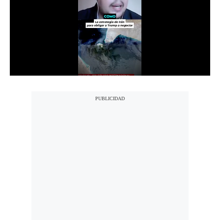
Notas Contratadas
Podcast
Gestión TV
Videos
Fotogalerías
gestion.pe
¿quiénes
Somos?
Términos
Y
Condiciones
Política
De
Privacidad