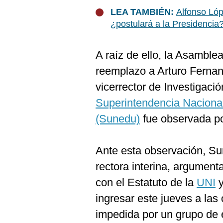
De
Cookies
LEA TAMBIÉN:
Alfonso Lóp
¿postulará a la Presidencia
Preguntas
Frecuentes
A raíz de ello, la Asamble
reemplazo a Arturo Ferna
vicerrector de Investigació
Superintendencia Nacional
(Sunedu)
fue observada po
Ante esta observación, Su
rectora interina, argume
con el Estatuto de la
UNI
y
ingresar este jueves a las 
impedida por un grupo de 