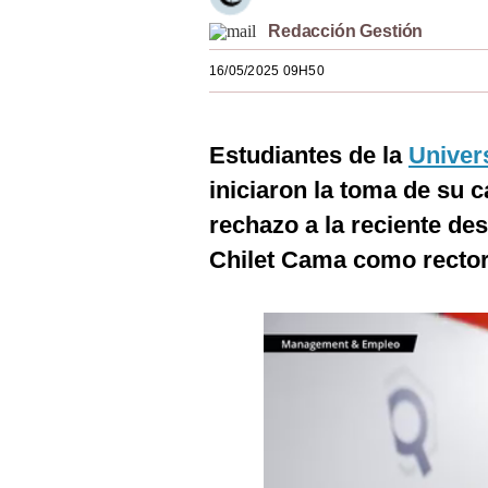
Estilos
Redacción Gestión
Mundo
16/05/2025 09H50
EEUU
Estudiantes de la
Univers
México
iniciaron la toma de su 
España
rechazo a la reciente de
Internacional
Chilet Cama como rectora 
Tecnología
Club del Suscriptor
Mix
G de Gestión
Notas Contratadas