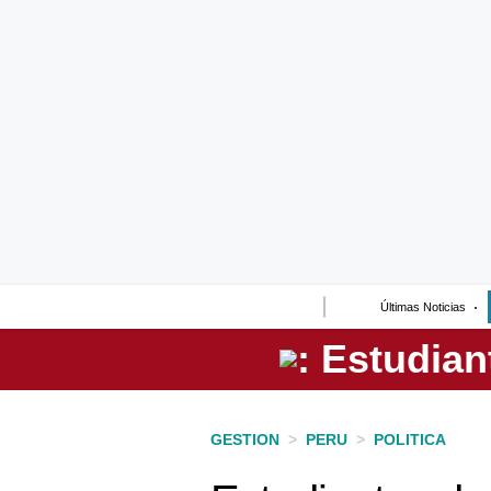
Lo último
Peru Quiosco
Portada
Empresas
Management & Empleo
Economía
Últimas Noticias
Mercados
Perú
Política
GESTION
>
PERU
>
POLITICA
Tu Dinero