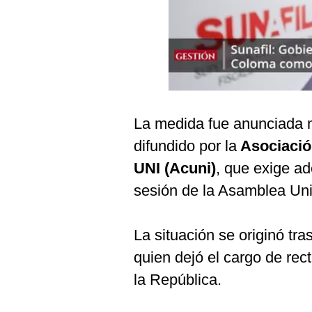
Podcast
Gestión TV
Videos
Fotogalerías
La medida fue anunciada 
difundido por la
Asociación
gestion.pe
UNI (Acuni)
, que exige a
¿quiénes
sesión de la Asamblea Univ
Somos?
Términos
Y
La situación se originó tra
Condiciones
quien dejó el cargo de rect
Política
De
la República.
Privacidad
Politica