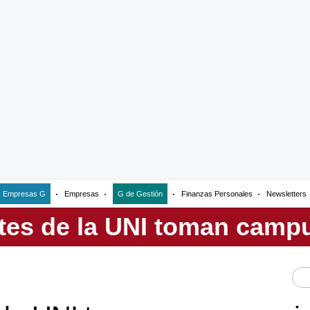
Empresas G
Empresas
G de Gestión
Finanzas Personales
Newsletters