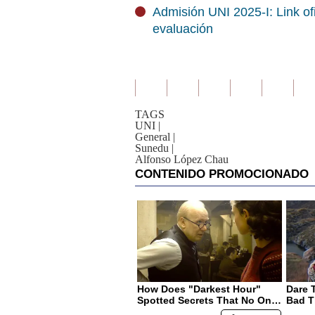
Admisión UNI 2025-I: Link ofi
evaluación
TAGS
UNI
|
General
|
Sunedu
|
Alfonso López Chau