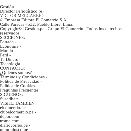
Gestión
Director Periodístico (e)
VÍCTOR MELGAREJO
© Empresa Editora El Comercio S.A.
Calle Paracas #532, Pueblo Libre, Lima.
Copyright© | Gestion.pe | Grupo El Comercio | Todos los derechos
reservados
SECCIONES:
Portada
-
Economía
-
Mundo
-
Perú
-
Tu Dinero
-
Tecnología
CONTACTO:
¿Quiénes somos?
-
Términos y Condiciones
-
Política de Privacidad
-
Politica de Cookies
-
Preguntas Frecuentes
SÍGUENOS:
Suscríbete
VISITE TAMBIÉN:
elcomercio.pe
-
clubelcomercio.pe
-
depor.com
-
trome.com
-
diariocorreo.pe
-
peruquiosco.pe
-