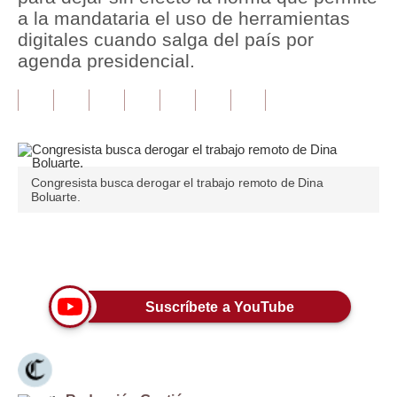
a la mandataria el uso de herramientas
Tu Dinero
digitales cuando salga del país por
agenda presidencial.
Finanzas Personales
Inmobiliarias
Plus G
Opinión
Congresista busca derogar el trabajo remoto de Dina
Boluarte.
Editorial
Pregunta de hoy
Únete a nuestro canal
Blogs
Suscríbete a YouTube
Tendencias
Lujo
Viajes