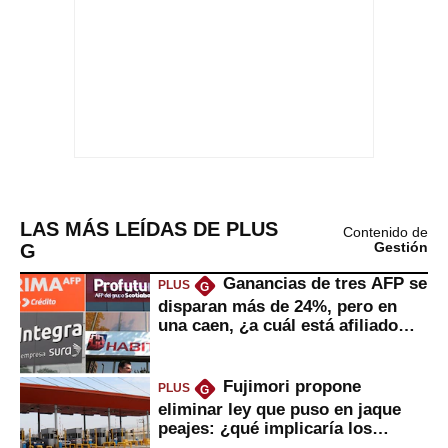
LAS MÁS LEÍDAS DE PLUS
Contenido de
G
Gestión
Ganancias de tres AFP se
PLUS
G
disparan más de 24%, pero en
una caen, ¿a cuál está afiliado
usted?
Fujimori propone
PLUS
G
eliminar ley que puso en jaque
peajes: ¿qué implicaría los
usuarios?