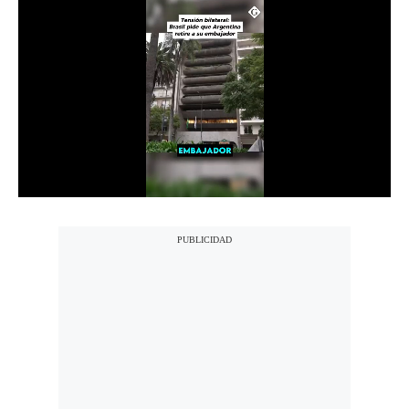
Notas Contratadas
Podcast
Gestión TV
Videos
Fotogalerías
gestion.pe
¿quiénes
Somos?
Términos
Y
Condiciones
Política
De
Privacidad