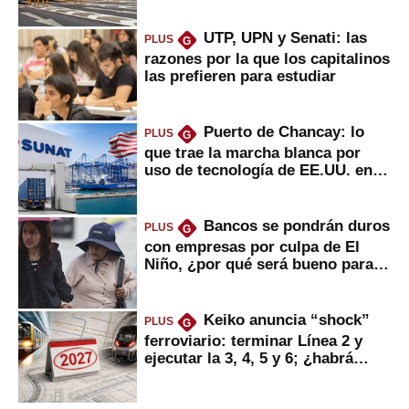
UTP, UPN y Senati: las
PLUS
G
razones por la que los capitalinos
las prefieren para estudiar
Puerto de Chancay: lo
PLUS
G
que trae la marcha blanca por
uso de tecnología de EE.UU. en
mercancías
Bancos se pondrán duros
PLUS
G
con empresas por culpa de El
Niño, ¿por qué será bueno para
ahorristas?
Keiko anuncia “shock”
PLUS
G
ferroviario: terminar Línea 2 y
ejecutar la 3, 4, 5 y 6; ¿habrá
avances?