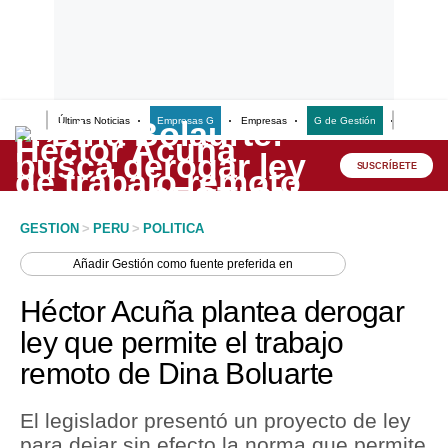
Últimas Noticias
Empresas G
Empresas
G de Gestión
Finanzas
Lo último
Peru Quiosco
SUSCRÍBETE
Portada
GESTION
>
PERU
>
POLITICA
Empresas
Añadir
Gestión
como fuente preferida en
Management & Empleo
Héctor Acuña plantea derogar
Economía
ley que permite el trabajo
remoto de Dina Boluarte
Mercados
Perú
El legislador presentó un proyecto de ley
para dejar sin efecto la norma que permite
Política