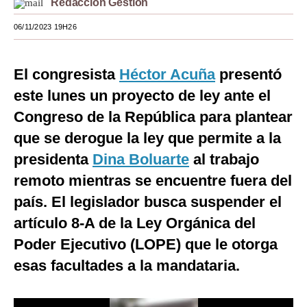
Redacción Gestión
Moda
06/11/2023 19H26
Estilos
El congresista
Héctor Acuña
presentó
Mundo
este lunes un proyecto de ley ante el
EEUU
Congreso de la República para plantear
México
que se derogue la ley que permite a la
presidenta
Dina Boluarte
al trabajo
España
remoto mientras se encuentre fuera del
Internacional
país. El legislador busca suspender el
Tecnología
artículo 8-A de la Ley Orgánica del
Club del Suscriptor
Poder Ejecutivo (LOPE) que le otorga
esas facultades a la mandataria.
Mix
G de Gestión