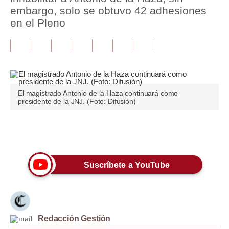
embargo, solo se obtuvo 42 adhesiones
Tu Dinero
en el Pleno
Finanzas Personales
Inmobiliarias
Plus G
El magistrado Antonio de la Haza continuará como
Opinión
presidente de la JNJ. (Foto: Difusión)
Editorial
Únete a nuestro canal
Pregunta de hoy
Blogs
Suscríbete a YouTube
Tendencias
Lujo
Redacción Gestión
Viajes