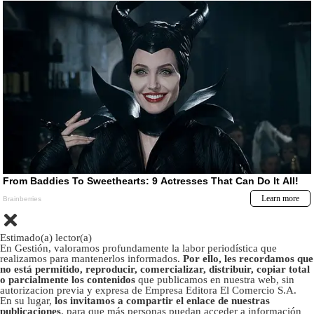
Estimado(a) lector(a)
En Gestión, valoramos profundamente la labor periodística que
realizamos para mantenerlos informados.
Por ello, les recordamos que
no está permitido, reproducir, comercializar, distribuir, copiar total
o parcialmente los contenidos
que publicamos en nuestra web, sin
autorizacion previa y expresa de Empresa Editora El Comercio S.A.
En su lugar,
los invitamos a compartir el enlace de nuestras
publicaciones
, para que más personas puedan acceder a información