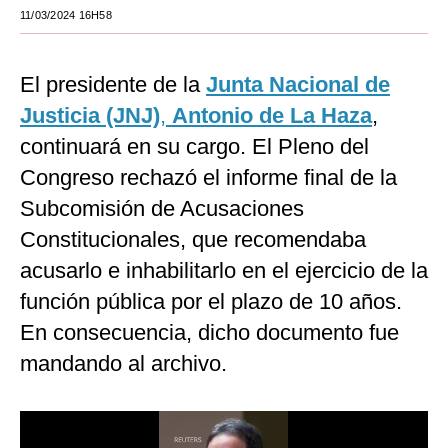
11/03/2024 16H58
Moda
Estilos
El presidente de la
Junta Nacional de
Mundo
Justicia (JNJ)
,
Antonio de La Haza
,
continuará en su cargo. El Pleno del
EEUU
Congreso rechazó el informe final de la
México
Subcomisión de Acusaciones
España
Constitucionales, que recomendaba
acusarlo e inhabilitarlo en el ejercicio de la
Internacional
función pública por el plazo de 10 años.
Tecnología
En consecuencia, dicho documento fue
Club del Suscriptor
mandando al archivo.
Mix
G de Gestión