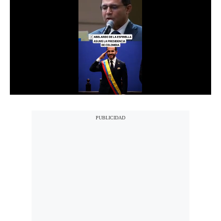
Notas Contratadas
Podcast
Gestión TV
Videos
Fotogalerías
gestion.pe
¿quiénes
Somos?
Términos
Y
Condiciones
Política
De
Privacidad