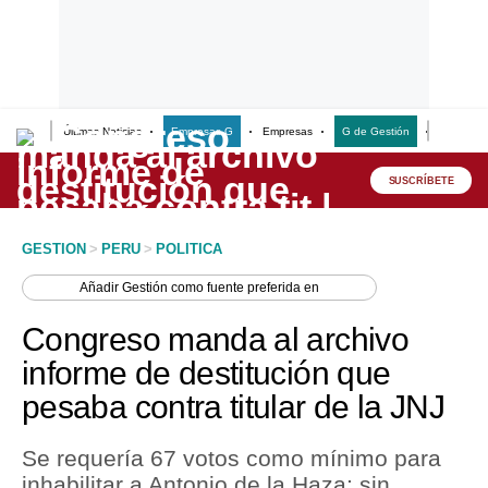
Últimas Noticias
Empresas G
Empresas
G de Gestión
Finanzas
Lo último
Peru Quiosco
SUSCRÍBETE
Portada
GESTION
>
PERU
>
POLITICA
Empresas
Añadir
Gestión
como fuente preferida en
Management & Empleo
Congreso manda al archivo
Economía
informe de destitución que
pesaba contra titular de la JNJ
Mercados
Perú
Se requería 67 votos como mínimo para
inhabilitar a Antonio de la Haza; sin
Política