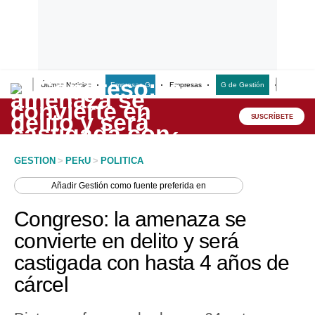
Últimas Noticias
Empresas G
Empresas
G de Gestión
Finanzas
Lo último
Peru Quiosco
SUSCRÍBETE
Portada
GESTION
>
PERU
>
POLITICA
Empresas
Añadir
Gestión
como fuente preferida en
Management & Empleo
Congreso: la amenaza se
Economía
convierte en delito y será
castigada con hasta 4 años de
Mercados
cárcel
Perú
Política