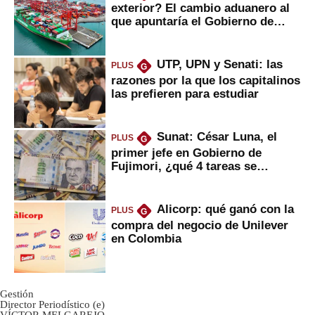
exterior? El cambio aduanero al
que apuntaría el Gobierno de
Fujimori
UTP, UPN y Senati: las
PLUS
G
razones por la que los capitalinos
las prefieren para estudiar
Sunat: César Luna, el
PLUS
G
primer jefe en Gobierno de
Fujimori, ¿qué 4 tareas se
marcan urgentes?
Alicorp: qué ganó con la
PLUS
G
compra del negocio de Unilever
en Colombia
Gestión
Director Periodístico (e)
VÍCTOR MELGAREJO