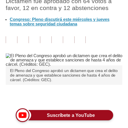
Dictamen fue aprobado con 64 votos a
favor, 12 en contra y 12 abstenciones
Tu Dinero
Congreso: Pleno discutirá este miércoles y jueves
Finanzas Personales
temas sobre seguridad ciudadana
Inmobiliarias
Plus G
Opinión
Editorial
El Pleno del Congreso aprobó un dictamen que crea el delito
de amenaza y que establece sanciones de hasta 4 años de
Pregunta de hoy
cárcel. (Créditos: GEC).
Blogs
Únete a nuestro canal
Tendencias
Lujo
Suscríbete a YouTube
Viajes