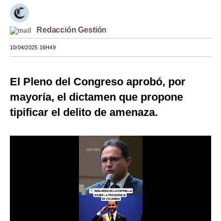
Moda
Redacción Gestión
Estilos
10/04/2025 16H49
Mundo
EEUU
El Pleno del Congreso aprobó, por
México
mayoría,
el dictamen que propone
tipificar el delito de amenaza.
España
Internacional
Tecnología
Club del Suscriptor
Mix
G de Gestión