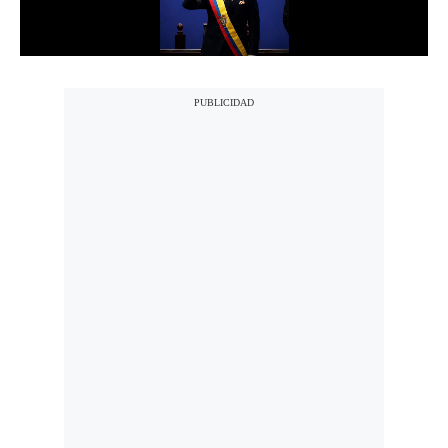
Notas Contratadas
Podcast
Gestión TV
Videos
Fotogalerías
gestion.pe
¿quiénes
Somos?
Términos
Y
Condiciones
Política
De
Privacidad