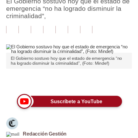
El Gobierno sostuvo hoy que el estado de
emergencia “no ha logrado disminuir la
Tu Dinero
criminalidad”,
Finanzas Personales
Inmobiliarias
Plus G
El Gobierno sostuvo hoy que el estado de emergencia “no
Opinión
ha logrado disminuir la criminalidad”, (Foto: Mindef)
Editorial
Únete a nuestro canal
Pregunta de hoy
Blogs
Suscríbete a YouTube
Tendencias
Lujo
Redacción Gestión
Viajes