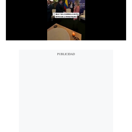
Notas Contratadas
Podcast
Gestión TV
Videos
Fotogalerías
gestion.pe
¿quiénes
Somos?
Términos
Y
Condiciones
Política
De
Privacidad