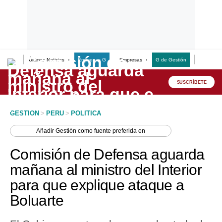
Últimas Noticias
Empresas G
Empresas
G de Gestión
Finanzas
Lo último
Peru Quiosco
SUSCRÍBETE
Portada
GESTION
>
PERU
>
POLITICA
Empresas
Añadir
Gestión
como fuente preferida en
Management & Empleo
Comisión de Defensa aguarda
Economía
mañana al ministro del Interior
para que explique ataque a
Mercados
Boluarte
Perú
Política