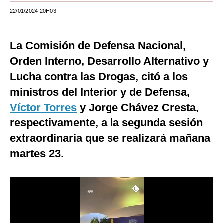
22/01/2024 20H03
Moda
Estilos
La Comisión de Defensa Nacional,
Mundo
Orden Interno, Desarrollo Alternativo y
Lucha contra las Drogas, citó a los
EEUU
ministros del Interior y de Defensa,
México
Víctor Torres
y Jorge Chávez Cresta,
España
respectivamente, a la segunda sesión
Internacional
extraordinaria que se realizará mañana
martes 23.
Tecnología
Club del Suscriptor
Mix
G de Gestión