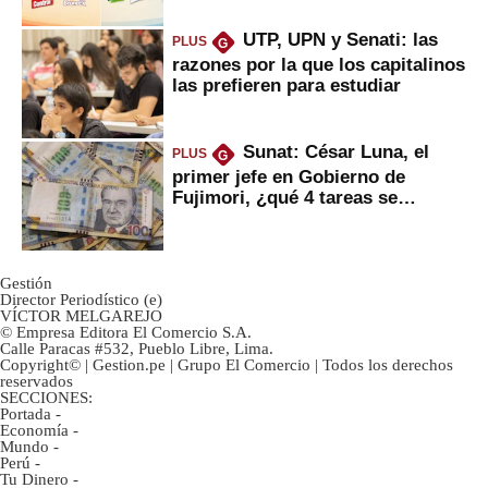
UTP, UPN y Senati: las
PLUS
G
razones por la que los capitalinos
las prefieren para estudiar
Sunat: César Luna, el
PLUS
G
primer jefe en Gobierno de
Fujimori, ¿qué 4 tareas se
marcan urgentes?
Gestión
Director Periodístico (e)
VÍCTOR MELGAREJO
© Empresa Editora El Comercio S.A.
Calle Paracas #532, Pueblo Libre, Lima.
Copyright© | Gestion.pe | Grupo El Comercio | Todos los derechos
reservados
SECCIONES:
Portada
-
Economía
-
Mundo
-
Perú
-
Tu Dinero
-