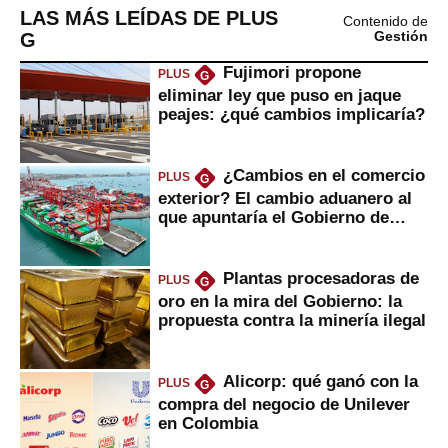
LAS MÁS LEÍDAS DE PLUS
Contenido de
G
Gestión
Fujimori propone
PLUS
G
eliminar ley que puso en jaque
peajes: ¿qué cambios implicaría?
¿Cambios en el comercio
PLUS
G
exterior? El cambio aduanero al
que apuntaría el Gobierno de
Fujimori
Plantas procesadoras de
PLUS
G
oro en la mira del Gobierno: la
propuesta contra la minería ilegal
Alicorp: qué ganó con la
PLUS
G
compra del negocio de Unilever
en Colombia