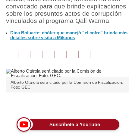
convocado para que brinde explicaciones
Tu Dinero
sobre los presuntos actos de corrupción
vinculados al programa Qali Warma.
Finanzas Personales
Dina Boluarte: chófer que manejó “el cofre” brinda más
Inmobiliarias
detalles sobre visita a Mikonos
Plus G
Opinión
Editorial
Alberto Otárola será citado por la Comisión de Fiscalización.
Pregunta de hoy
Foto: GEC.
Blogs
Únete a nuestro canal
Tendencias
Lujo
Suscríbete a YouTube
Viajes