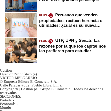
daría
Peruanos que venden
PLUS
G
propiedades, reciben herencia o
utilidades: ¿cuál es su nueva
inversión clave?
UTP, UPN y Senati: las
PLUS
G
razones por la que los capitalinos
las prefieren para estudiar
Gestión
Director Periodístico (e)
VÍCTOR MELGAREJO
© Empresa Editora El Comercio S.A.
Calle Paracas #532, Pueblo Libre, Lima.
Copyright© | Gestion.pe | Grupo El Comercio | Todos los derechos
reservados
SECCIONES:
Portada
-
Economía
-
Mundo
-