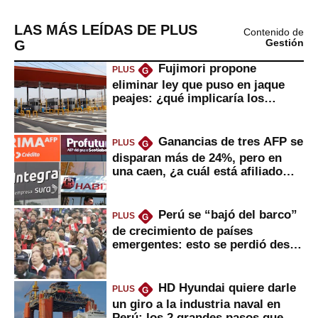
LAS MÁS LEÍDAS DE PLUS
Contenido de
G
Gestión
Fujimori propone
PLUS
G
eliminar ley que puso en jaque
peajes: ¿qué implicaría los
usuarios?
Ganancias de tres AFP se
PLUS
G
disparan más de 24%, pero en
una caen, ¿a cuál está afiliado
usted?
Perú se “bajó del barco”
PLUS
G
de crecimiento de países
emergentes: esto se perdió desde
2022
HD Hyundai quiere darle
PLUS
G
un giro a la industria naval en
Perú: los 2 grandes pasos que