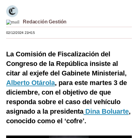
Moda
Estilos
Redacción Gestión
02/12/2024 21H15
Mundo
EEUU
La Comisión de Fiscalización del
México
Congreso de la República insiste al
España
citar al exjefe del Gabinete Ministerial,
Alberto Otárola
, para este martes 3 de
Internacional
diciembre, con el objetivo de que
Tecnología
responda sobre el caso del vehículo
Club del Suscriptor
asignado a la presidenta
Dina Boluarte
,
conocido como el ‘cofre’.
Mix
G de Gestión