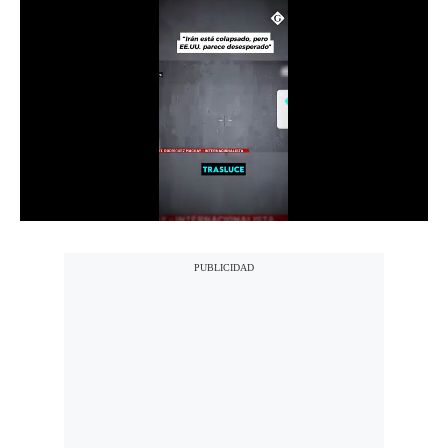
Notas Contratadas
Podcast
Gestión TV
Videos
Fotogalerías
gestion.pe
¿quiénes
Somos?
Términos
Y
Condiciones
Política
De
Privacidad