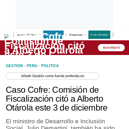
Últimas Noticias
Empresas G
Empresas
G de Gestión
Finanzas
Lo último
Peru Quiosco
SUSCRÍBETE
Portada
GESTION
>
PERU
>
POLITICA
Empresas
Añadir
Gestión
como fuente preferida en
Management & Empleo
Caso Cofre: Comisión de
Economía
Fiscalización citó a Alberto
Otárola este 3 de diciembre
Mercados
Perú
El ministro de Desarrollo e Inclusión
Social, Julio Demartini, también ha sido
Política